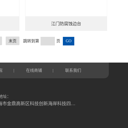
江门防腐蚀边台
末页
跳转到第
页
言
在线商铺
联系我们
|
|
地址：
珠海市金鼎高新区科技创新海岸科技四路6号