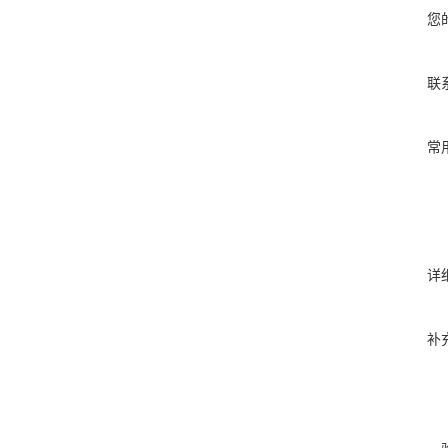
您
联
常
详
补