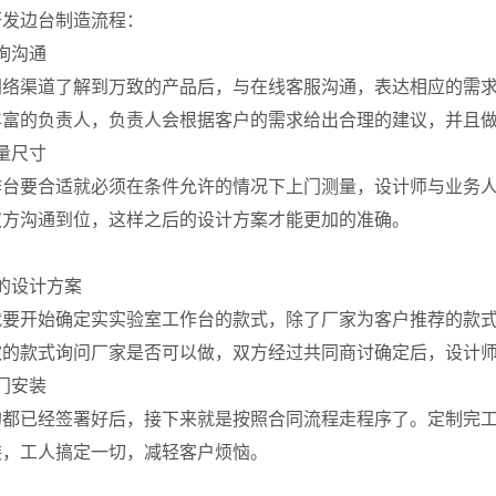
研发边台制造流程：
询沟通
网络渠道了解
到万致的
产品后，与在线客服沟通，表达相应的需
丰富的负责人，负责人会根据客户的需求给出合理的建议，并且
量尺寸
作台要合适就必须在条件允许的情况下上门测量，设计师与业务
双方沟通到位，这样之后的设计方案才能更加的准确。
的设计方案
就要开始确定实实验室工作台的款式，除了厂家为客户推荐的款
欢的款式询问厂家是否可以做，双方经过共同商讨确定后，设计
门安装
的都已经签署好后，接下来就是按照合同流程走程序了。定制完
装，工人搞定一切，减轻客户烦恼。