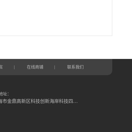
言
在线商铺
联系我们
|
|
地址：
珠海市金鼎高新区科技创新海岸科技四路6号