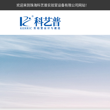
欢迎来到珠海科艺普实验室设备有限公司网站！