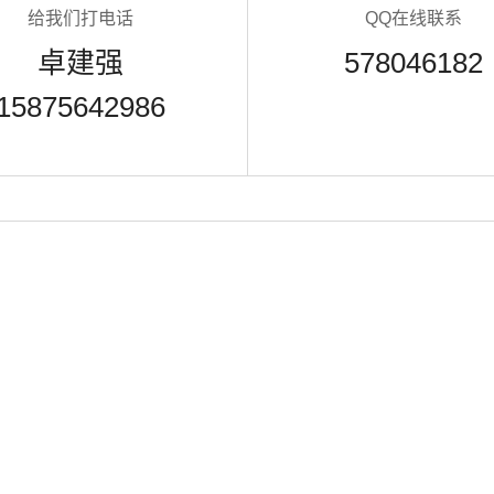
给我们打电话
QQ在线联系
卓建强
578046182
15875642986