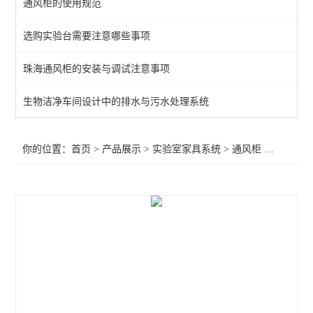
通风柜的使用规范
通风柜
选购实验台需要注意哪些事项
实验室高柜
珠海通风柜的安装与调试注意事项
查看全部 >>
生物洁净车间设计中的排水与污水处理系统
你的位置：
首页
>
产品展示
>
实验室家具系统
>
通风柜
>珠海补风式通风柜