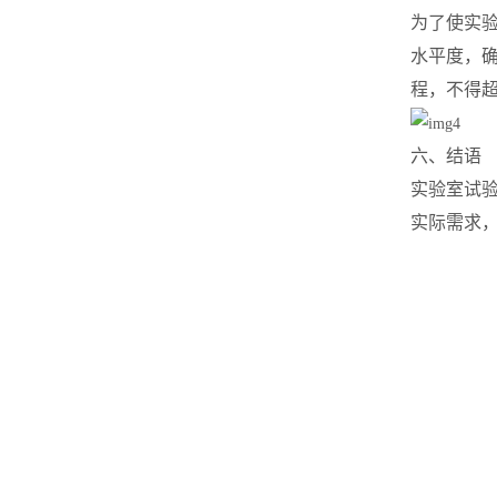
为了使实
水平度，
程，不得
六、结语
实验室试
实际需求