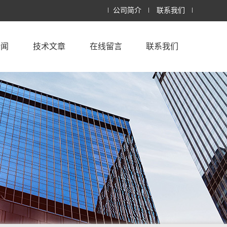
公司简介
联系我们
新闻
技术文章
在线留言
联系我们