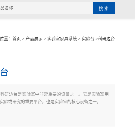
位置：
首页
>
产品展示
>
实验室家具系统
>
实验台
>科研边台
台
：
科研边台是实验室中非常重要的设备之一。它是实验室用
实验或研究的重要平台，也是实验室的核心设备之一。