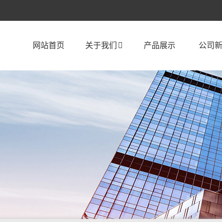
网站首页
关于我们
产品展示
公司