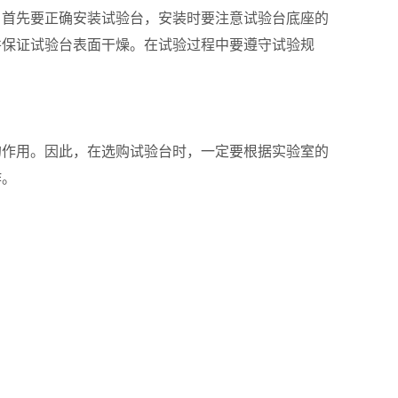
。首先要正确安装试验台，安装时要注意试验台底座的
并保证试验台表面干燥。在试验过程中要遵守试验规
的作用。因此，在选购试验台时，一定要根据实验室的
作。