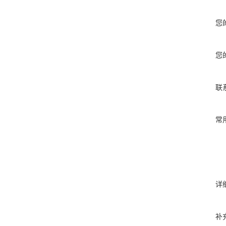
您
您
联
常
详
补