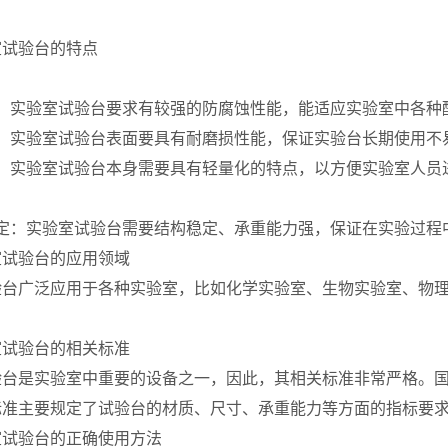
室试验台的特点
蚀：实验室试验台要求有较强的防腐蚀性能，能适应实验室中各种
损：实验室试验台表面要具有耐磨损性能，保证实验台长期使用不
化：实验室试验台本身需要具有轻量化的特点，以方便实验室人员
稳定：实验室试验台需要结构稳定、承重能力强，保证在实验过程
室试验台的应用领域
验台广泛应用于各种实验室，比如化学实验室、生物实验室、物
室试验台的相关标准
台是实验室中重要的设备之一，因此，其相关标准非常严格。国际上通用的
标准主要规定了试验台的材质、尺寸、承重能力等方面的指标要
室试验台的正确使用方法