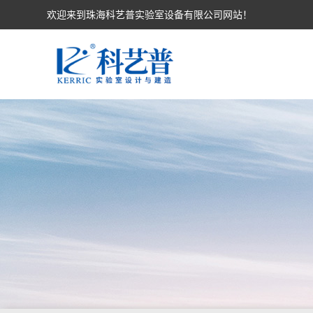
欢迎来到珠海科艺普实验室设备有限公司网站！