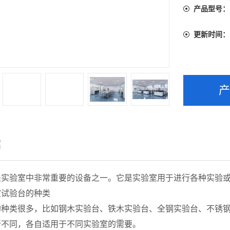
产品型号：
更新时间：
绍
是实验室中非常重要的设备之一。它是实验室用于进行各种实验
室试验
台的种类
的种类很多，比如钢木实验台、铁木实验台、全钢实验台、不锈
所不同，各自适用于不同实验室的需要。