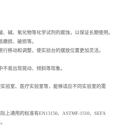
酸、碱、氧化物等化学试剂的腐蚀，以保证长期使用。
易磨损、破损等。
进行移动和调整，使实验台的摆放位置更加灵活。
中不易出现晃动、倾斜等现象。
理实验室、医疗实验室等，能够适应不同实验室的需
标准有EN13150、ASTMF-1510、SEFA
求。