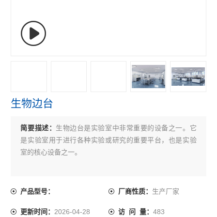
生物边台
简要描述：
生物边台是实验室中非常重要的设备之一。它
是实验室用于进行各种实验或研究的重要平台，也是实验
室的核心设备之一。
生产厂家
产品型号：
厂商性质：
2026-04-28
483
更新时间：
访 问 量：