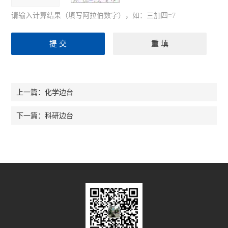
请输入计算结果（填写阿拉伯数字），如：三加四=7
化学边台
上一篇：
科研边台
下一篇：