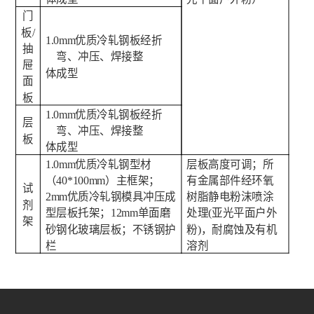
门
板/
1.
0
mm优质冷轧钢板经折
抽
弯、冲压、焊接整
屉
体成型
面
板
1.
0
mm优质冷轧钢板经折
层
弯、冲压、焊接整
板
体成型
1.0mm优质冷轧钢型材
层板高度可调；
所
（40*100mm）主框架；
有金属部件经环氧
试
2mm优质冷轧钢模具冲压成
树脂静电粉沫喷涂
剂
型层板托架；12mm单面磨
处理(亚光平面
户外
架
砂钢化玻璃层板；不锈钢护
粉
)，耐腐蚀及有机
栏
溶剂