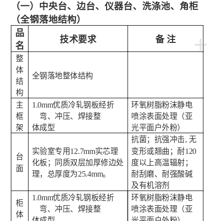
（一）中央台、边台、仪器台、洗涤池、角柜
（全钢落地结构）
洁净厂房工程
品
+
技术要求
备 注
名
整
体
全钢落地整体结构
结
构
主
1.
0
mm优质冷轧钢板经折
环氧树脂粉沫静电
框
弯、冲压、焊接整
喷涂表面处理（亚
架
体成型
光平面户外粉）
抗菌；抗
强冲击
,
无
实验室专用
12.7mm
实芯理
变形或翘曲；耐120
台
化板；同质双层加厚修边处
度以上高温辐射；
面
理，总厚度为
25.4mm
。
耐刮磨
、
耐强酸碱
及有机溶剂
1.
0
mm优质冷轧钢板经折
环氧树脂粉沫静电
柜
弯、冲压、焊接整
喷涂表面处理（亚
体
体成型
光平面户外粉）