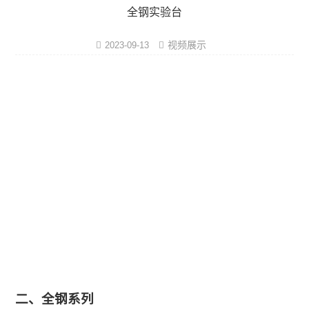
实验室洁净设计
全钢实验台
实验室施工方案
视频展示
2023-09-13
实验室通风系统
实验室规划建设
实验室家具系统
实验室装修工程
实验室气路系统
实验室行业工程
实验室仪器设备
二、全钢系列
实验室建造布局