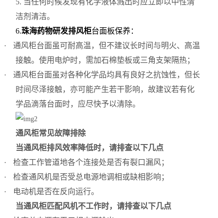
5.
当任何时候发现有化学液体溅出时应立即以中性清
洁剂清洁。
6.
珠海药物研发排风柜
台面板保养：
·
通风柜台面虽可耐高温，但不建议长时间与明火、高温
接触。使用电炉时，需加石棉垫板或三角支架隔热；
·
通风柜台面虽对各种化学品均具有良好之抗蚀性，但长
时间尽泽接触，亦可能产生若干影响，故建议若有化
学品滴落台面时，应尽快予以清除。
通风柜常见故障排除
当通风柜排风效率降低时，请排查以下几点
·
检查工作管道地各个连接处是否有裂口漏风；
·
检查通风机是否受总电源地调相或缺相影响；
·
电动机是否在反向运行。
当通风柜匹配风机不工作时，请排查以下几点