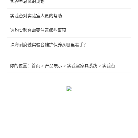
实验室总体的规划
通风柜
实验台对实验室人员的帮助
实验室高柜
选购实验台需要注意哪些事项
查看全部 >>
珠海耐腐蚀实验台维护保养从哪里着手？
你的位置：
首页
>
产品展示
>
实验室家具系统
>
实验台
>江门钢木边台