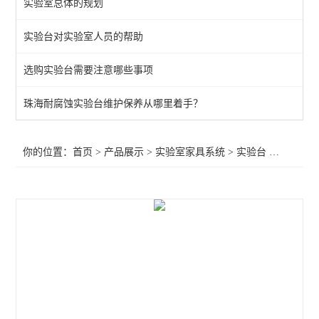
实验室总体的规划
通风柜
实验台对实验室人员的帮助
实验室高柜
选购实验台需要注意哪些事项
查看全部 >>
珠海耐腐蚀实验台维护保养从哪里着手？
你的位置：
首页
>
产品展示
>
实验室家具系统
>
实验台
>江门PP实验台