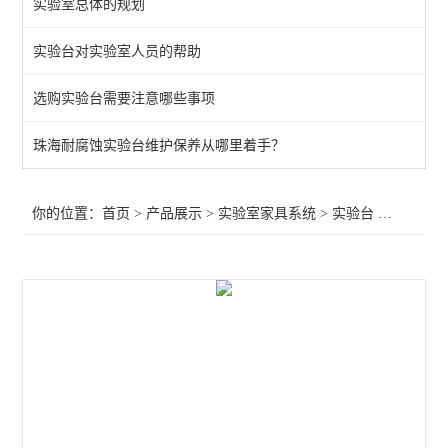
实验室总体的规划
通风柜
实验台对实验室人员的帮助
实验室高柜
选购实验台需要注意哪些事项
查看全部 >>
珠海耐腐蚀实验台维护保养从哪里着手？
你的位置：
首页
>
产品展示
>
实验室家具系统
>
实验台
>江门耐酸碱仪器台