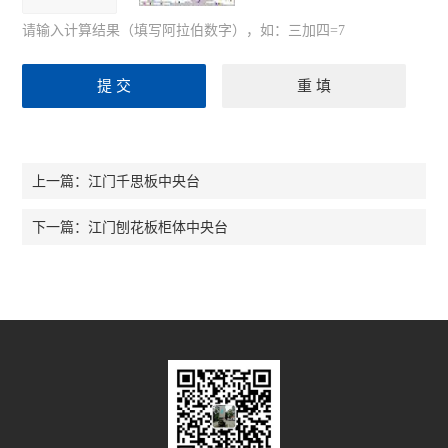
请输入计算结果（填写阿拉伯数字），如：三加四=7
江门千思板中央台
上一篇：
江门刨花板柜体中央台
下一篇：