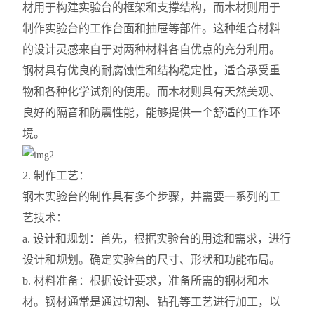
材用于构建实验台的框架和支撑结构，而木材则用于
制作实验台的工作台面和抽屉等部件。这种组合材料
的设计灵感来自于对两种材料各自优点的充分利用。
钢材具有优良的耐腐蚀性和结构稳定性，适合承受重
物和各种化学试剂的使用。而木材则具有天然美观、
良好的隔音和防震性能，能够提供一个舒适的工作环
境。
2. 制作工艺：
钢木实验台的制作具有多个步骤，并需要一系列的工
艺技术：
a. 设计和规划：首先，根据实验台的用途和需求，进行
设计和规划。确定实验台的尺寸、形状和功能布局。
b. 材料准备：根据设计要求，准备所需的钢材和木
材。钢材通常是通过切割、钻孔等工艺进行加工，以