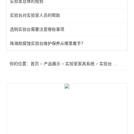
实验室总体的规划
通风柜
实验台对实验室人员的帮助
实验室高柜
选购实验台需要注意哪些事项
查看全部 >>
珠海耐腐蚀实验台维护保养从哪里着手？
你的位置：
首页
>
产品展示
>
实验室家具系统
>
实验台
>江门不锈钢台面中央台