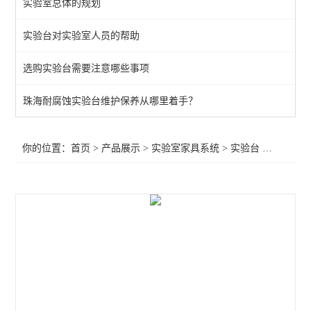
实验室总体的规划
通风柜
实验台对实验室人员的帮助
实验室高柜
选购实验台需要注意哪些事项
查看全部 >>
珠海耐腐蚀实验台维护保养从哪里着手？
你的位置：
首页
>
产品展示
>
实验室家具系统
>
实验台
>江门耐酸碱实验台