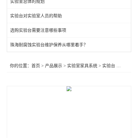
实验室总体的规划
通风柜
实验台对实验室人员的帮助
实验室高柜
选购实验台需要注意哪些事项
查看全部 >>
珠海耐腐蚀实验台维护保养从哪里着手？
你的位置：
首页
>
产品展示
>
实验室家具系统
>
实验台
>江门不锈钢台面实验台