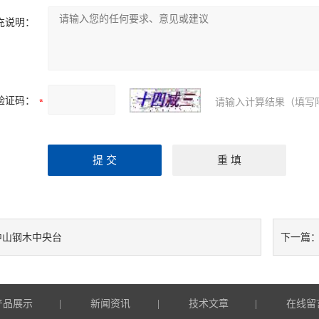
充说明：
验证码：
请输入计算结果（填写
中山钢木中央台
下一篇
产品展示
新闻资讯
技术文章
在线留
|
|
|