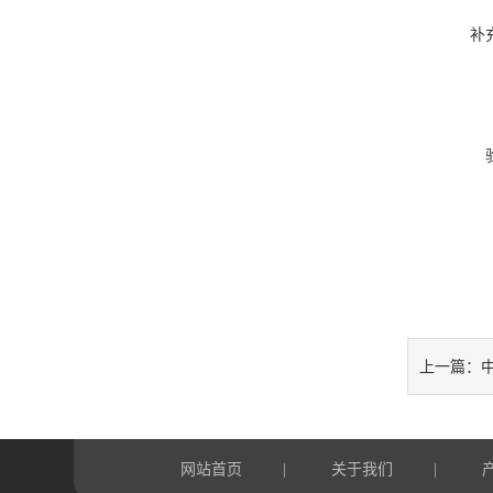
补
上一篇：
网站首页
关于我们
|
|