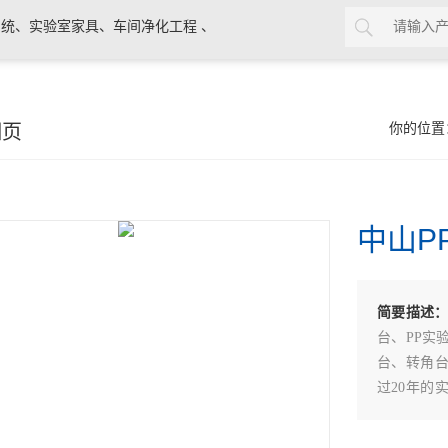
统、实验室家具、车间净化工程 、
细页
你的位置
中山P
简要描述
台、PP实
台、转角
过20年的
事项。