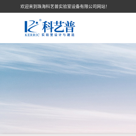
欢迎来到珠海科艺普实验室设备有限公司网站！