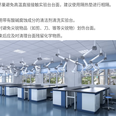
尽量避免高温直接接触实验台台面，建议使用隔热
垫进行
相隔。
用带有酸碱腐蚀成分的清洁剂清洗实验台。
验时避免尖锐物品（如剪、刀、锥等尖锐物）划伤台面。
束后应及时清理台面残
留化学物质。