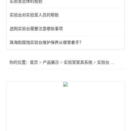
实验室总体的规划
通风柜
实验台对实验室人员的帮助
实验室高柜
选购实验台需要注意哪些事项
查看全部 >>
珠海耐腐蚀实验台维护保养从哪里着手？
你的位置：
首页
>
产品展示
>
实验室家具系统
>
实验台
>中山多功能仪器台