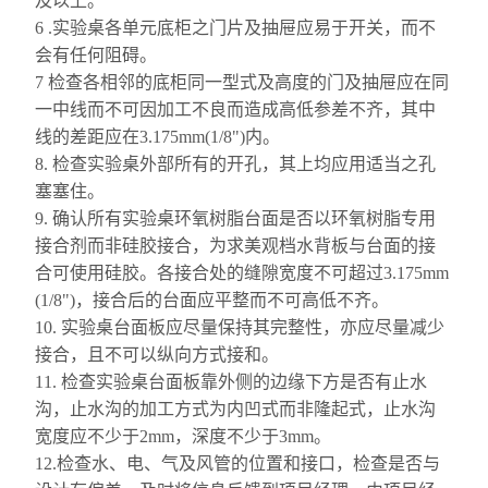
及以上。
6 .
实验桌各单元
底柜之门片及抽屉应易于开关，而不
会有任何阻碍。
7 检查各相邻的底柜同一型式及高度的门及抽屉应在同
一中线而不可因加工不良而造成高低参差不齐，其中
线的差距应在3.175mm(1/8
"
)内。
8. 检查实验桌外部所有的开孔，其上
均应用
适当之孔
塞塞住。
9. 确认所有实验桌环氧树脂台面是否以环氧树脂专用
接合剂而非硅胶接合，为求
美观档水背板
与台面的接
合可使用硅胶。各接合处的缝隙宽度不可超过3.175mm
(1/8
"
)，接合后的台面应平整而不可高低不齐。
10. 实验桌台面板应尽量保持其完整性，亦应尽量减少
接合，且不可以纵向方式接
和
。
11. 检查实验桌
台面板靠外侧
的边缘下方是否有止水
沟，止水沟的加工方式为内凹式而非隆起式，止水沟
宽度应不少于2mm，深度不少于3mm。
12.检查水、电、气及风管的位置和接口，检查是否与