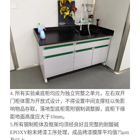
4. 所有实验桌底柜均应为独立完整之单元，左右双开
门柜体需为开放式设计，不得设置中间支撑柱以免影
响物品存取，落地型底柜需附钢制调整脚，底柜下缘
距地面高度应大于10mm。
5.所有钢制柜体及框架均须
经良好
且完整的耐酸碱
EPOXY粉末烤漆工序处理，成品烤漆膜厚平均值75μm