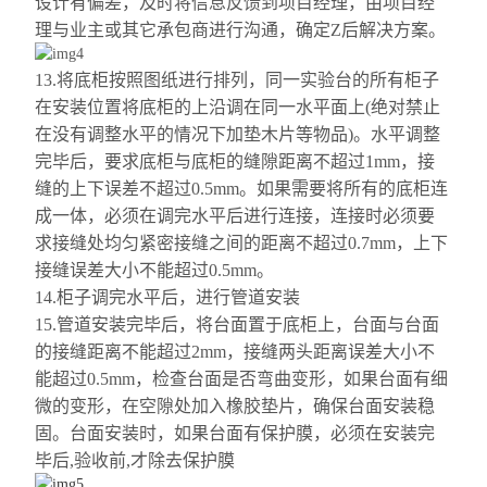
设计有偏差，及时将信息反馈到项目经理，由项目经
理与业主或其它承包商进行沟通，确定Z后解决方案。
13.将底柜按照图纸进行排列，同一实验台的所有柜子
在安装位置将底柜的上沿调在同一水平面上(绝对禁止
在没有调整水平的情况下加垫木片等物品)。水平调整
完毕后，要求底柜与底柜的缝隙距离不超过1mm，接
缝的上下误差不超过0.5mm。如果需要将所有的底柜连
成一体，必须在
调完水平
后进行连接，连接时必须要
求接缝处均匀紧密接缝之间的距离不超过0.7mm，上下
接缝误差大小不能超过0.5mm。
14.柜子
调完水平
后，进行管道安装
15.管道安装完毕后，将台面置于底柜上，台面与台面
的接缝距离不能超过2mm，接缝两头距离误差大小不
能超过0.5mm，检查台面是否弯曲变形，如果台面有细
微的变形，在空隙处加入橡胶垫片，确保台面安装稳
固。台面安装时，如果台面有保护膜，必须在安装完
毕后,验收前,才除去保护膜