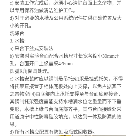
c) 安装工作完成后，必须小心清除台面上之杂物，并
以专用保养油做清洁维护工作。
d) 对于必要的水槽及公用系统配件提供正确位置及大
小的开孔。
洗涤台
3. 水槽:
a) 采台下盆式安装法
b) 安装时实验台面配合水槽尺寸长宽各缩小30mm开
孔，台面开口上缘需采4?6mm
圆弧R
角倒圆
处理。
c) 水槽安装时应以钢制悬吊托架(采悬挂式托架，不得
将托架直接置于柜体底板处向上支撑，以免占据其下
之置物空间)由底部向上承托支撑至与台面底部接合，
其钢制托架
强度需能支持
水槽满水位之重量而
不
下垂
变形，水槽上缘与台面底部齐平，其与台面接缝处
采
用道
康宁中性防霉硅胶填充，以达到一体及防漏的效
果。
d) 所有水槽应配置有防虹吸瓶式回收器。