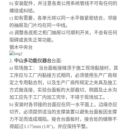
b) 安装配件，并注意各类公用系统管线不可有任何的
缠绕或纠结。
c) 如有需要，各单元将以同一水平做紧密结合，邻接
的抽屉及门片均在同一中线。
d) 调整各底柜之柜门抽屉以可顺利开关，不会有任何
阻碍或丧失正常功能。
钢木中央台
2.
中山多功能仪器台
台面:
a) 现场施工： 当台面板
接缝须
于施工现场黏接时，其
工序应与工厂内黏接方式相同，必须使用生产厂商规
定之专用黏合剂，以及生产厂商所规定之夹具及施工
方式做连接，实验台面板的大部裁切、
倒圆及
止水沟
加工应先于工厂内加工完毕，不得于现场加工。.
b) 安装时各邻接的台面应在同一水平面上，边缘亦应
切齐，必须提供适当的支撑装置以避免
台面板因支撑
力不足而造成塌陷。接合台面板时，接合处的缝隙不
得超过3.175mm (1/8
"
)，并应保持平整。