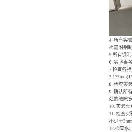
4. 所有
柜需附钢制
5.所有钢
6 .
实验桌
7 检查各
3.175mm(1/
8. 检查
9. 确认
处的缝隙宽度
10. 实
11. 检查
不少于3m
12.检查