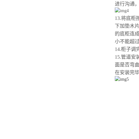
进行沟通，
13.将底
下加垫木片
的底柜连
小不能超过0
14.柜子
调
15.管道
面是否弯
在安装完毕