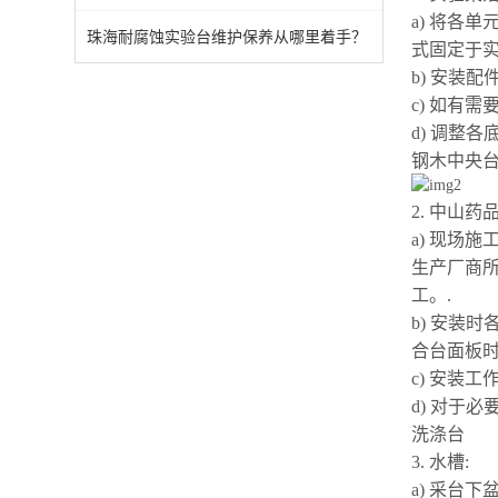
a) 将各
珠海耐腐蚀实验台维护保养从哪里着手？
式固定于
b) 安装
c) 如有
d) 调整
钢木中央
2.
中山药品
a) 现场施
生产厂商
工。.
b) 安装
合台面板时，
c) 安装
d) 对于
洗涤台
3. 水槽:
a) 采台