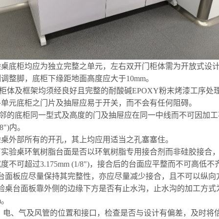
实验桌底柜均应为独立完整之单元，左右双开门柜体需为开放式设
调整脚，底柜下缘距地面高度应大于10mm。
制柜体及框架均须
经良好
且完整的耐酸碱EPOXY粉末烤漆工序处
各单元
底柜之门片及抽屉应易于开关，而不会有任何阻碍。
相邻的底柜同一型式及高度的门及抽屉应在同一中线而不可因加
8
"
)内。
实验桌外部所有的开孔，其上
均应用
适当之孔塞塞住。
所有实验桌环氧树脂台面是否以环氧树脂专用接合剂而非硅胶接合
不可超过3.175mm (1/8
"
)，接合后的台面应平整而不可高低不
验桌台面板应尽量保持其完整性，亦应尽量减少接合，且不可以纵向
实验桌
台面板靠外侧
的边缘下方是否有止水沟，止水沟的加工方式
m。
水、电、气及风管的位置和接口，检查是否与设计有偏差，及时