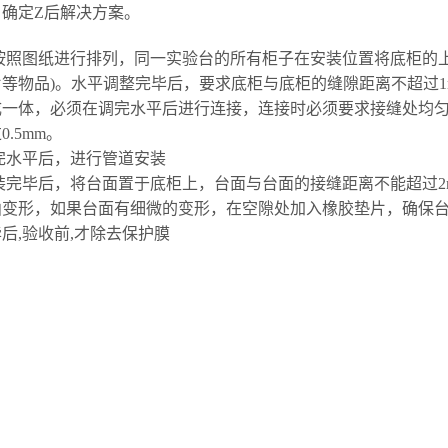
确定Z后解决方案。
柜按照图纸进行排列，同一实验台的所有柜子在安装位置将底柜的
等物品)。水平调整完毕后，要求底柜与底柜的缝隙距离不超过1m
成一体，必须在
调完水平
后进行连接，连接时必须要求接缝处均匀
.5mm。
完水平
后，进行管道安装
安装完毕后，将台面置于底柜上，台面与台面的接缝距离不能超过2
曲变形，如果台面有细微的变形，在空隙处加入橡胶垫片，确保
后,验收前,才除去保护膜