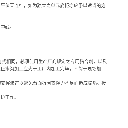
水平位置连结，如为独立之单元底柜亦应予以适当的方
一中线。
。
方式相同，必须使用生产厂商规定之专用黏合剂，以及
及
止水沟加工应先于工厂内加工完毕，不得于现场加
的支撑装置以避免
台面板因支撑
力不足而造成塌陷。接
维护工作。