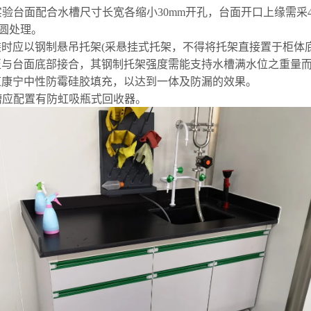
时实验台面配合水槽尺寸长宽各缩小30mm开孔，台面开口上缘需采4
圆
处理。
安装时应以钢制悬吊托架(采悬挂式托架，不得将托架直接置于柜
至与台面底部接合，其钢制托架
强度需能支持
水槽满水位之重量
道
康宁中性防霉硅胶填充，以达到一体及防漏的效果。
水槽应配置有防虹吸瓶式回收器。