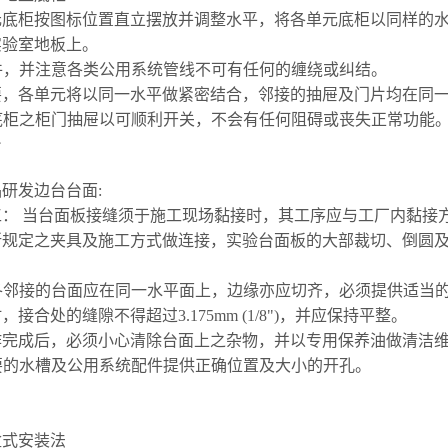
单元底柜按图标位置直立摆放并调整水平，将各单元底柜以同样的
实验室地板上。
配件，并注意各类公用系统管线不可有任何的缠绕或纠结。
需要，各单元将以同一水平做紧密结合，邻接的抽屉及门片均在同
各底柜之柜门抽屉以可顺利开关，不会有任何阻碍或丧失正常功能
台
研发边台台面:
工： 当台面板
接缝须
于施工现场黏接时，其工序应与工厂内黏接
所规定之夹具及施工方式做连接，实验台面板的大部裁切、
倒圆
时各邻接的台面应在同一水平面上，边缘亦应切齐，必须提供适当
接合处的缝隙不得超过3.175mm (1/8
"
)，并应保持平整。
工作完成后，必须小心清除台面上之杂物，并以专用保养油做清洁
必要的水槽及公用系统配件提供正确位置及大小的开孔。
下盆式安装法