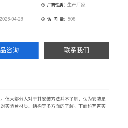
生产厂家
厂商性质：
2026-04-28
508
访 问 量：
产品咨询
联系我们
到。但大部分人对于其安装方法并不了解，认为安装是
深对实验台材质、结构等多方面的了解。
下面
科艺普
实