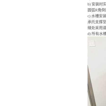
b) 安装
圆弧R
角倒
c) 水槽
承托支撑
缝处
采用
d) 所有