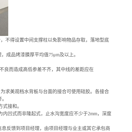
计，不得设置中间支撑柱以免影响物品存取，落地型底
理，成品烤漆膜厚平均值75μm及以上。
工不良而造成高低参差不齐，其中线的差距应在
，为求
美观档水背板
与台面的接合可使用硅胶。各接合
齐。
方式接
和
。
为内凹式而非隆起式，止水沟宽度应不少于2mm，深度
将信息反馈到项目经理，由项目经理与业主或其它承包商