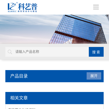
导
航
产品目录
展开
实验室家具系统
相关文章
实验台