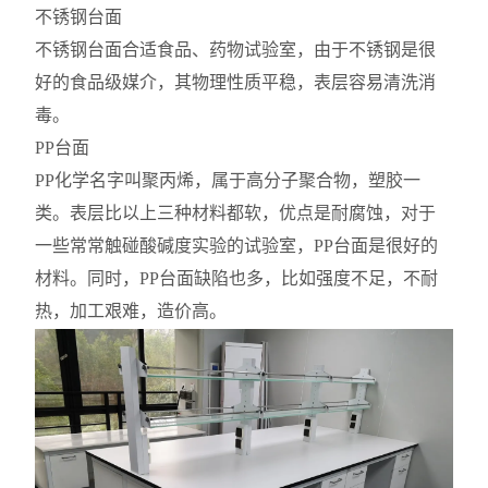
不锈钢台面
不锈钢台面合适食品、药物试验室，由于不锈钢是很
好的食品级媒介，其物理性质平稳，表层容易清洗消
毒。
PP
台面
PP化学名字叫聚丙烯，属于高分子聚合物，塑胶一
类。表层比以上三种材料都软，优点是耐腐蚀，对于
一些常常触碰酸碱度实验的试验室，PP台面是很好的
材料。同时，PP台面缺陷也多，比如强度不足，不耐
热，加工艰难，造价高。