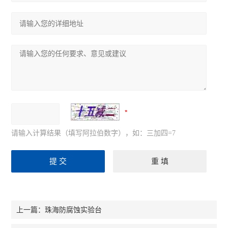
请输入计算结果（填写阿拉伯数字），如：三加四=7
珠海防腐蚀实验台
上一篇：