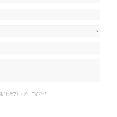
阿拉伯数字），如：三加四=7