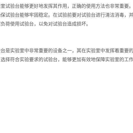
验室试验台能够更好地发挥其作用，正确的使用方法也非常重要
确保试验台能够牢固稳定。在试验前要对试验台进行清洁消毒，
超负荷使用试验台，以免对试验台造成损坏。
验台是实验室中非常重要的设备之一，其在实验室中发挥着重要
，选择符合实验要求的试验台，能够更加有效地保障实验室的工