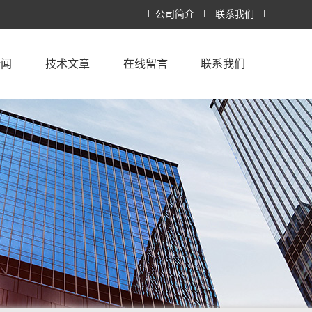
公司简介
联系我们
新闻
技术文章
在线留言
联系我们