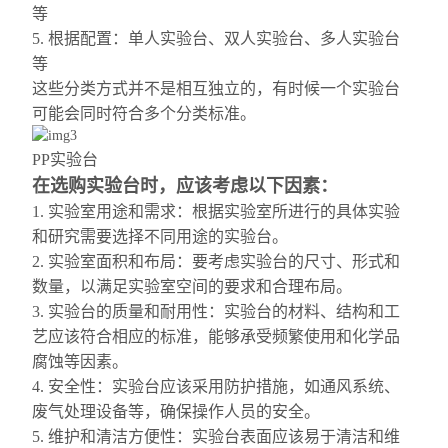
等
5. 根据配置：单人实验台、双人实验台、多人实验台
等
这些分类方式并不是相互独立的，有时候一个实验台
可能会同时符合多个分类标准。
PP实验台
在选购实验台时，应该考虑以下因素：
1. 实验室用途和需求：根据实验室所进行的具体实验
和研究需要选择不同用途的实验台。
2. 实验室面积和布局：要考虑实验台的尺寸、形式和
数量，以满足实验室空间的要求和合理布局。
3. 实验台的质量和耐用性：实验台的材料、结构和工
艺应该符合相应的标准，能够承受频繁使用和化学品
腐蚀等因素。
4. 安全性：实验台应该采用防护措施，如通风系统、
废气处理设备等，确保操作人员的安全。
5. 维护和清洁方便性：实验台表面应该易于清洁和维