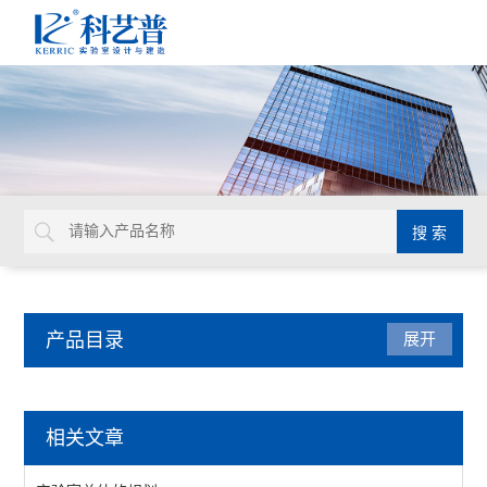
产品目录
展开
实验室家具系统
相关文章
实验台