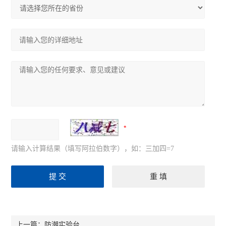
请输入计算结果（填写阿拉伯数字），如：三加四=7
防潮实验台
上一篇：