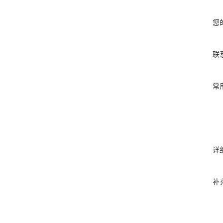
您
联
常
详
补