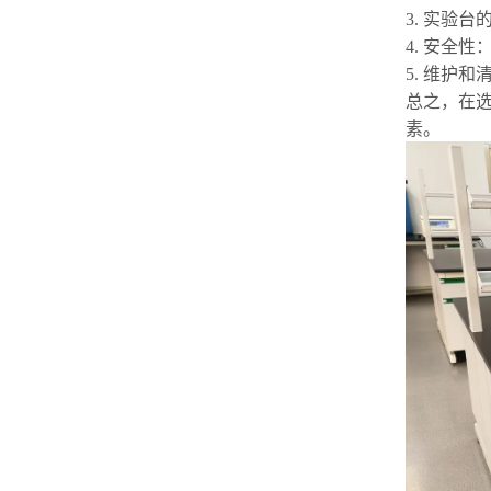
3. 实验
4. 安全
5. 维护
总之，在
素。