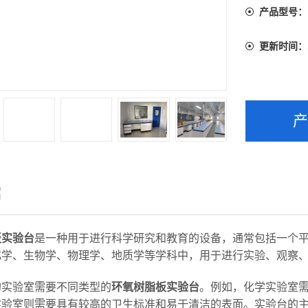
产品型号：
更新时间：
绍
板实验台
是一种用于进行科学研究和教育的设备，通常包括一个
化学、生物学、物理学、地质学等学科中，用于进行实验、观察、
的实验室需要不同类型的
环氧树脂板实验台
。例如，化学实验室
实验室则需要具有较高的卫生标准和易于清洁的表面。实验台的