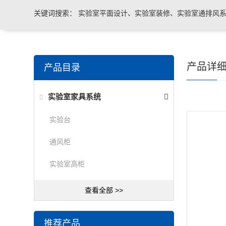
关键词搜索：
实验室平面设计、实验室装修、实验室通排风系
实验室台柜设备 、实验室仪器设备
产品详
产品目录
实验室家具系统
实验台
通风柜
实验室高柜
查看全部 >>
推荐产品