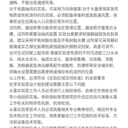
通畅，不能出现通道死角。
对于局面抽风的实验，可采用万向排烟罩;对于大量使用挥发性
物质或有机溶剂的实验室。必须配备排毒柜
或准面通风
置，排
毒柜设在远离出入口且靠近管井的位置。
试剂柜、器皿柜等
功能高柜
设在
靠墙位置，器皿柜尽量靠近水
槽，试剂
柜需要
设抽风装置.实验台面要求耐强酸碱腐蚀及耐高
温，建议采用环氧树脂台面及环氧树脂水槽.试剂架可采用磨砂
玻璃或实芯理化板等防腐蚀层板的钢制试剂架，高度可调节，
也可在试剂架上配吊柜.根据实验室性质的不同可选配三口水龙
头、纯水水龙头、
抽滤水龙头
、废液收集桶、垃圾桶、洗瓶
器、
洗眼器紧急
淋浴器等配件或酸柜、防爆柜等安全储存柜。
烘箱台
设置需要远离使用或储存有机溶剂的位置
以上所有，必须符合《实验区域空间标准》的全部要求
化学实验室设计规划建设需要注意以下问题:
从事实验室工作人员必须进行上岗前体检，由单位生物安全领
导小组组织实施。体检指标除常规项目外还应包括与准备从事
工作有关的特异性抗原、抗体检测。
从事实验室技术人员必须具备相关专业教育经历，相应的专业
技术知识及工作经验，熟练掌握自己工作范围的技术标准、方
法和设备技术性能。