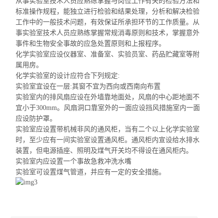
从事实验室技术人员应熟练掌握与岗位工作有关的检验方法和
标准操作规程，能独立进行检验和结果处理，分析和解决检验
工作中的一般技术问题，有效保证所承担环节的工作质量。从
事实验室技术人员应熟练掌握常规消毒原则和技术，掌握意外
事件和生物安全事故的应急处置原则和上报程序。
化学实验室应设仪器室、准备室、实验员室、药品贮藏室等附
属用房。
化学实验室的设计应符合下列规定:
实验室宜设在一层:
其窗不宜
为西向或西南向布置
实验室内的排风扇应设在外墙靠地面处，风扇的中心距地面不
宜小于300mm。风扇洞口靠室外的一面应设挡风措施室内一面
应设防护罩。
实验室应设置带机械非风的通风柜，当有二个以上化学实验室
时，至少应有一间实验室设置通风柜。通风
柜内宣设给水
排水
装置，但电源插座、照明及煤气开关均不得设在通风柜内。
实验室内应设置一个事故急救冲洗水嘴
实验室可设置煤气管道，并应有一定的安全措施。