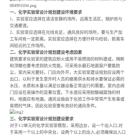
一、
化学实验室设计规划建设环境要求
1、
实验室应选择在清洁安静的场所，远离生活区，锅炉房与
交通要道
。
2、
实验室应选择在光线充足，通风良好的场所，要与生产加
工车间有一定距离。实验室应选择在
方便扦样与
检验，距离车
间较近的工作场所
。
二、
化学实验室设计规划建设考虑因素
建筑要求化验室的建筑应耐火或用不易燃烧的材料建成，隔断
和顶棚也要考虑到防火性能。可采用水磨石地面窗户要能防
尘，室内采光要好。门应向外开，大实验室建设规划应设两个
出口，以利于发生意外时人员的撤离供水和排水要保证必需的
水压、水质和水量以满足仪器设备正常运行的需要。室内总阀
门应设在易操作的显著位置。下水道应采用耐酸碱腐蚀的材
料，地面应有地漏。通风设施由于化验工作中常常产生有毒或
易燃的气体，因此化验室要有良好的通风条件。
三、
化学实验室设计规划建设要求
对于1/2单元的化学实验室模型，采用边台，设一个出入口;对
于采用一个以上的中央台，设两个以上的出入;必须确保出入口