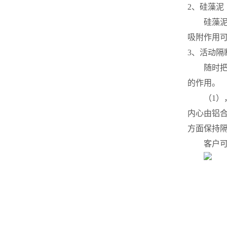
2、硅藻泥
硅藻
吸附作用
3、活动隔
随时把大
的作用。
（1），活
内心由铝
方面保持
客户