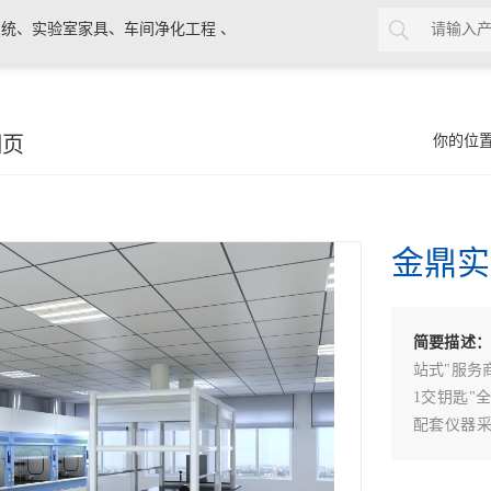
统、实验室家具、车间净化工程 、
细页
你的位
金鼎实
简要描述
站式"服务
1交钥匙"
配套仪器
施与环境条