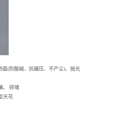
地面(防酸碱、抗碾压、不产尘)、抛光
、 砖墙
型天花