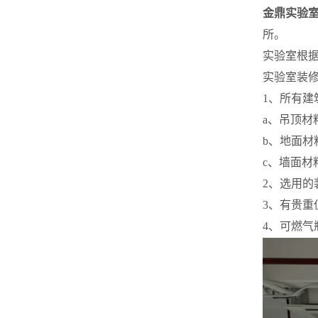
金鼎实验
所。
实验室根
实验室装
1、所有建
a、吊顶材
b、地面材
c、墙面材
2、选用
3、有贵重
4、可
燃气