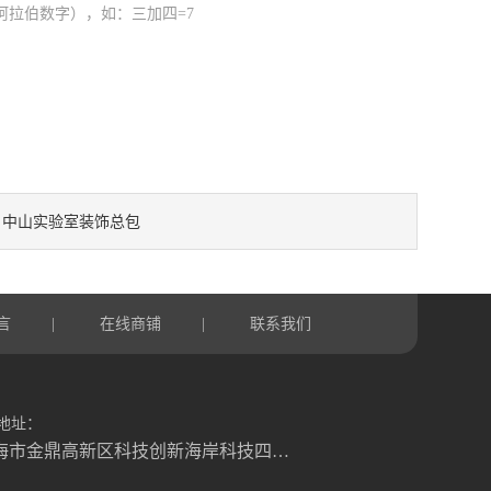
阿拉伯数字），如：三加四=7
中山实验室装饰总包
：
言
在线商铺
联系我们
|
|
地址：
珠海市金鼎高新区科技创新海岸科技四路6号