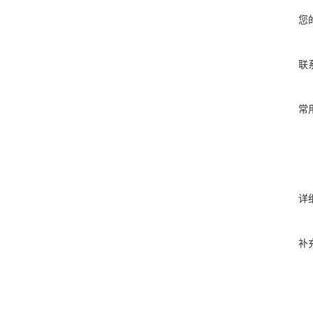
您
联
常
详
补