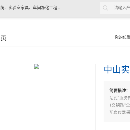
统、实验室家具、车间净化工程 、
细页
你的位
中山实
简要描述
站式"服务
1交钥匙"
配套仪器
施与环境条