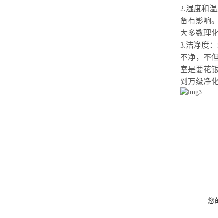
2.湿度和
备有影响。
大多数理
3.洁净度
不净，不
室是要花
到万级净
您