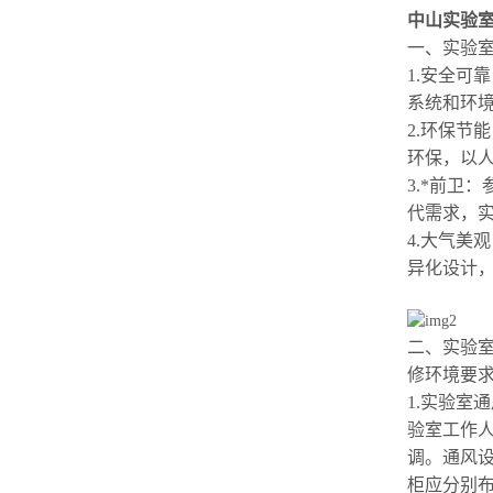
中山实验
一、实验
1.安全可
系统和环
2.环保节
环保，以
3.*前卫
代需求，
4.大气美
异化设计
二、实验
修环境
要
1.实验室
验室工作
调。通风
柜应分别