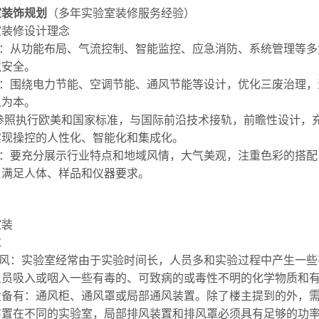
室装饰规划
（多年实验室装修服务经验）
室装修设计理念
靠：从功能布局、气流控制、智能监控、应急消防、系统管理等
境安全。
能：围绕电力节能、空调节能、通风节能等设计，优化三废治理
人为本。
：参照执行欧美和国家标准，与国际前沿技术接轨，前瞻性设计
实现操控的人性化、智能化和集成化。
观：要充分展示行业特点和地域风情，大气美观，注重色彩的搭
，满足人体、样品和仪器要求。
室装
求
通风：实验室经常由于实验时间长，人员多和实验过程中产生一
人员吸入或咽入一些有毒的、可致病的或毒性不明的化学物质和
设备有：通风柜、通风罩或局部通风装置。除了楼主提到的外，
布置在不同的实验室，局部排风装置和排风罩必须具有足够的功