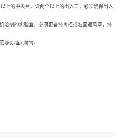
一个以上的中央台，设两个以上的出入口；必须确保出入
有机溶剂的实验室，必须配备排毒柜
或准面通风罩
，排
需要
设抽风装
置。