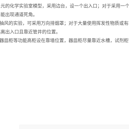
/2单元的化学实验室模型，采用边台，设一个出入口；对于采用
不能出现通道死角。
面抽风的实验，可采用万向排烟罩；对于大量使用挥发性物质或
远离出入口且靠近管井的位置。
、器皿柜等
功能高柜设在
靠墙位置，器皿柜尽量靠近水槽，试剂
柜