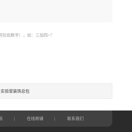
阿拉伯数字），如：三加四=7
实验室装饰总包
：
言
在线商铺
联系我们
|
|