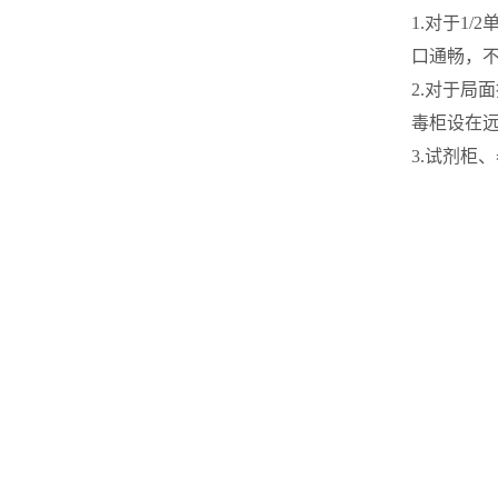
1.对于1
口通畅，
2.对于局
毒柜设在
3.试剂柜