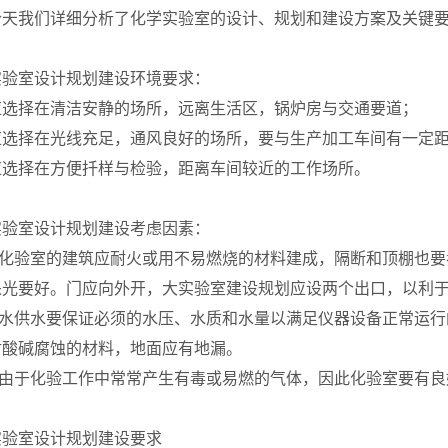
今天
我们
详细分析了化学实验室的设计、规划和建设方案及关键
实验室设计规划建设环境要求：
室应选择在清洁安静的场所，远离生活区，锅炉房与交通要道；
室应选择在光线充足，通风良好的场所，要与生产加工车间有一定
应选择在
方便扦样与
检验，距离车间较近的工作场所。
实验室设计规划建设考虑因素：
求化验室的建筑应耐火或用不易燃烧的材料建成，隔断和顶棚也
采光要好。门应向外开，大实验室建设规划应设两个出口，以利
排水供水要保证必须的水压、水质和水量以满足仪器设备正常运
耐酸碱腐蚀的材料，地面应有地漏。
施由于化验工作中常常产生有毒或易燃的气体，因此化验室要有
实验室设计规划建设要求