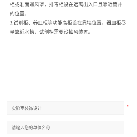
柜
或准面通风罩
，排毒柜设在远离出入口且靠近管井
的位置。
3.试剂柜、器皿柜等
功能高柜设在
靠墙位置，器皿柜尽
量靠近水槽，试剂
柜需要
设抽风装
置。