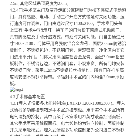
2.5m,其他区域吊顶高度为2.6m。
4.2.4门:手术室主门及洁净走廊分区隔断门为松下感应式电动趟
门，具有感应、电动、手动三种开启方式带延时关闭功能，运
行速度可作调校，
门自由
通过尺寸1400x2100，手术室门头盖
上需有“手术中"指示灯。换车间的门为松下感应式电动趟门，
具有脚感应及手动开启方式，带延时关闭功能，
门自由
通过尺
寸1400x2100，门体采用高强度铝合金龙骨、面层2.0mm防锈铝
板制作，不锈钢包边，不锈钢门套，带观察窗。净化区内其它
门选用平开门。门体采用高强度铝合金龙骨、面层3.0mm铝塑
板制作，不锈钢包边，不
锈钢门套，带观察窗。所有门均安装
不锈钢门套，采用1.2mm不锈钢拉丝板制作。所有门在推车高
度均安装不锈钢防撞带。防辐射手术室的门内均含2.0mm厚铅
板。
4.3手术部基本配置
4.3.1埋入式情报多功能控制箱(
LXHxD
1200x1000x300 )。埋入
式情报多功能控制箱是手术室总控制柜。用于每个手术室所有
电气设施的控制。其中百级手术室采用21英寸液晶控制面板，
其它手术室采用触摸面板。电气线路均为独立控制，面板控制
开关采用触摸式。埋入
式情报多功能控制箱为公司进口不锈钢