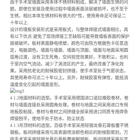
由于手术室墙面采用本体不锈材料制成，解决了墙面生锈的问
题，即使在安装及使用过程中墙面表面涂层被损坏，也不至于
生锈，相比本体生锈材料有很大的*性，使用寿命足可保证二
十年以上.
设计的墙板安装形式是采用板式，与整体
焊接式墙面相
比，具
有以下优点:避免了现场焊接工艺缺陷可能导致墙板表面的保护
层被破坏。板材表面静电喷塑，颜色可由院方根据色卡任意选
定，电脑调色。墙面与墙面、墙面与顶面、墙面与地面采用圆
弧角过渡，没有卫生死角，空间视觉效果好，不致积尘，也利
于室内空气流动，减少了涡流区的产生，最终改善了净化效
果。采用抗老化的耐候胶密封拼缝，使手术室处于气密状态，
其使用寿命可达二十年以上。另外，耐候胶富有弹性，能抵消
温度变化引起的墙面变形。
4.1.2地面材料的选型。手术室采用德国进口诺拉橡胶卷材，卷
材与墙面连接处采用圆角处理，卷材与地面之间采用进口专用
地板胶粘接，卷材与卷材之间拼缝全部采用进口同质专用焊条
焊接刨平，使地平处于防水、防尘状态
4.1.3吊顶材料的选型。百级手术室采用轻钢龙骨石膏板
覆
不锈
钢板。板间拼缝采用与其表面喷涂颜色相近的耐候胶密封。万
级手术室采用轻钢龙骨石骨板
覆
电解钢板。板间拼缝采用与其