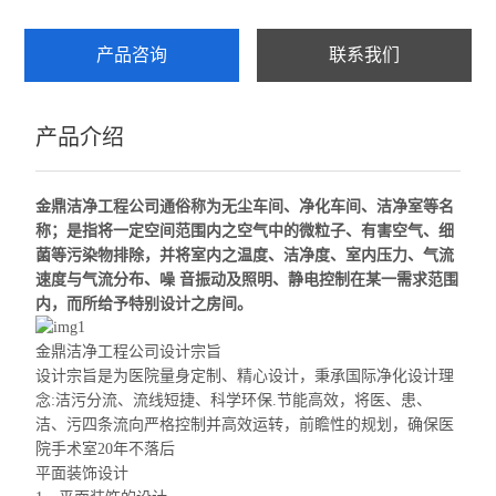
产品咨询
联系我们
产品介绍
金鼎洁净工程公司
通俗称为无尘车间、净化车间、洁净室等名
称；是指将一定空间范围内之空气中的微粒子、有害空气、细
菌等污染物排除，并将室内之温度、洁净度、室内压力、气流
速度与气流分布、噪 音振动及照明、静电控制在某
一需求
范围
内，而所给予特别设计之房间。
金鼎洁净工程公司设计宗旨
设计宗旨是为医院量身定制、精心设计，秉承国际净化设计理
念:洁污分流、流线短捷、科学环保.节能高效，将
医
、患、
洁、污四条流向严格控制并高效运转，前瞻性的规划，
确保医
院手术室20年不落后
平面装饰设计