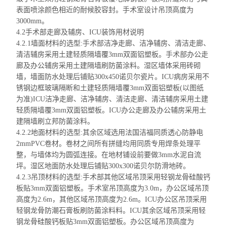
表面喷涂颜色相近的耐候
胶容封
。手术室设计吊顶高度为
3000mm。
4.2手术部走廊及辅房、ICU装饰用材说明
4.2.1墙面材料的选型:手术部洁净走廊、洁净辅房、清洁走廊、
清洁辅房采用
土建轻质隔墙覆3mm双面铝塑板。手术部办公走
廊及
办公辅房采用
土建隔墙刷防菌涂料。湿区墙体采用砖砌
墙，墙面防水处理后铺贴300x450诺贝尔瓷片。ICU病房采用不
锈钢边框玻璃隔断和土建轻质隔墙覆3mm双面铝塑板(以图纸
为准)ICU洁净走廊、洁净辅房、清洁走廊、
清洁辅房采用
土建
轻质隔墙覆3mm双面铝塑板。ICU办公走廊及
办公辅房采用
土
建隔墙刷立
邦
防菌涂料。
4.2.2地面材料的选型:其余区域选用
法国洁福同质
透心防静电
2mmPVC卷材。卷材之间所有拼缝均用同质专用焊条处理平
整，与墙体均为圆弧连接。在地材铺设前要做3mm水泥自流
坪。湿区地面防水处理后铺贴300x300诺贝尔防滑地砖。
4.2.3吊顶材料的选型:手术部其他区域吊顶采用轻钢龙骨
硅酸钙
板贴
3mm双面铝塑板。手术室吊顶高度为3.0m，办公区域吊顶
高度为2.6m，其他区域吊顶高度为2.6m。ICU办公区吊顶采用
轻钢龙骨防潮石膏板刷防菌涂料
料
。ICU其余区域吊顶采用轻
钢龙骨
硅酸钙板贴
3mm双面铝塑板。办公区域吊顶高度为