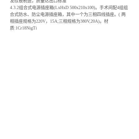
发纹板制造，质量达出口标准
4.3.2组合式电源插座箱(
LxHxD
500x210x100)。手术间配4组组
合式防水、防尘电源插座箱，其中一个为三相四线插座。( 两
相插座规格为220V，15A;三相规格为380V,20A)。材
质:1Cr18NigTi