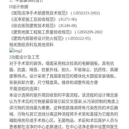
1、平面装饰的设计
D设计依据
《医院洁净手术部建筑技术规范》 ( GB50333-2002)
《洁净室施工及验收规范》 (JGJ71-90)
《综合医院建筑技术规范》 (JGJ49-88)
《建筑地面工程施工质量验收规范》 ( GB50209-2002
《建筑内部装修设计防火规范》( GB50222-95)
相关图纸资料及其他资料
2功能设计及工艺
对于手术室的装饰，墙面采用档次较高的电解钢板，具有抗
菌、抗震、隔音、抗紫外线、耐久、不易保尘、抗药性、高硬
度等特点。设计采用了
具国家
规范的模块化大圆弧安装墙板，
安装拆卸方便，尺寸精度高，维修和调整布局方便
平面流程的选择2
本设计选择的是外周回收型的平面流程，该流程的设计理念是
认为手术后的污物是最容易引
起交叉感染,从污染控制的角度上
讲污物的流线最为重要。这种思路强调将有污染危险的术后器
械、污物与其它流线分离这种流程将手术室和直接为它服务的
辅助用房形成手术核心区。无菌物品、术前和术后医护人员与
患者都在洁净的中心走廊通过，在中心洁净走廊中设置供医生