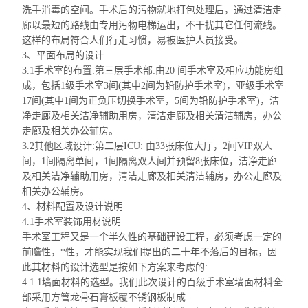
洗手消毒的空间。手术后的污物就地打包处理后，通过清洁走
廊以最短的路线由专用污物电梯运出，不干扰其它任何流线。
这样的布局符合人们行走习惯，易被医护人员接受。
3、平面布局的设计
3.1手术室的布置:第三层手术部:由20 间手术室及相应功能房组
成，包括1级手术室3间(其中2间为铅防护手术室)，
亚级手术室
17间(其中1间为正负压切换手术室，5间为铅防护手术室)，洁
净走廊及相关洁净辅助用房，清洁走廊及相关清洁辅房，办公
走廊及相关办公辅房。
3.2其他区域设计:第二层ICU: 由33张床位大厅，2间VIP双人
间，1间隔离单间，1间隔离双人间并预留8张床位，洁净走廊
及相关洁净辅助用房，清洁走廊及相关清洁辅房，办公走廊及
相关办公辅房。
4、材料配置及设计说明
4.1手术室装饰用材说明
手术室工程又是一个半久性的基础建设工程，必须考虑一定的
前瞻性，*性，才能实现我们提出的二十年不落后的目标，因
此其材料的设计选型是按如下方案来考虑的:
4.1.1墙面材料的选型。我们此次设计的百级手术室墙面材料全
部采用方管龙骨石膏板
覆
不锈钢板制成.