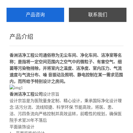
产品咨询
联系我们
产品介绍
香洲洁净工程公司
通俗称为无尘车间、净化车间、洁净室等名
称；是指将一定空间范围内之空气中的微粒子、有害空气、细
菌等污染物排除，并将室内之温度、洁净度、室内压力、气流
速度与气流分布、噪 音振动及照明、静电控制在某
一需求
范围
内，而所给予特别设计之房间。
香洲洁净工程公司
设计宗旨
设计宗旨是为医院量身定制、精心设计，秉承国际净化设计理
念:洁污分流、流线短捷、科学环保.节能高效，将
医
、患、
洁、污四条流向严格控制并高效运转，前瞻性的规划，
确保医
院手术室20年不落后
平面装饰设计