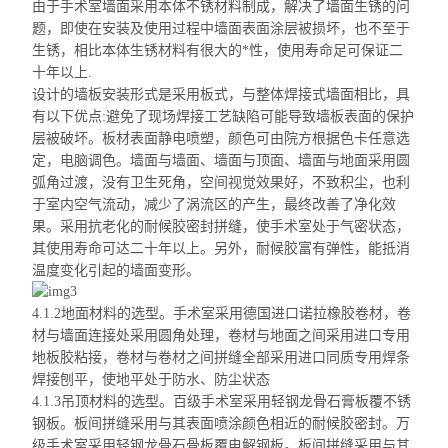
由于手术室墙面采用本体不锈材料制成，解决了墙面生锈的问
题，即使在安装及使用过程中墙面表面涂层被损坏，也不至于
生锈，相比本体生锈材料有很大的*性，使用寿命足可保证二
十年以上.
设计的墙板安装形式是采用板式，与整体
焊接式墙面相
比，具
有以下优点:避免了现场焊接工艺缺陷可能导致墙板表面的保护
层被破坏。板材表面静电喷塑，颜色可由院方根据色卡任意选
定，电脑调色。墙面与墙面、墙面与顶面、墙面与地面采用圆
弧角过渡，没有卫生死角，空间视觉效果好，不致积尘，也利
于室内空气流动，减少了涡流区的产生，最终改善了净化效
果。采用抗老化的耐候胶密封拼缝，使手术室处于气密状态，
其使用寿命可达二十年以上。另外，耐候胶富有弹性，能抵消
温度变化引起的墙面变形。
4.1.2地面材料的选型。手术室采用德国进口诺拉橡胶卷材，卷
材与墙面连接处采用圆角处理，卷材与地面之间采用进口专用
地板胶粘接，卷材与卷材之间拼缝全部采用进口同质专用焊条
焊接刨平，使地平处于防水、防尘状态
4.1.3吊顶材料的选型。百级手术室采用轻钢龙骨石膏板
覆
不锈
钢板。板间拼缝采用与其表面喷涂颜色相近的耐候胶密封。万
级手术室采用轻钢龙骨石骨板
覆
电解钢板。板间拼缝采用与其