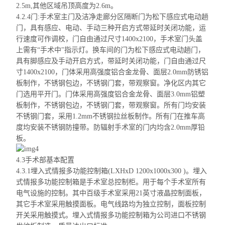
2.5m,其他区域吊顶高度为2.6m。
4.2.4门:手术室主门及洁净走廊分区隔断门为松下感应式电动趟
门，具有感应、电动、手动三种开启方式带延时关闭功能，运
行速度可作调校，
门自由
通过尺寸1400x2100，手术室门头盖
上需有“手术中"指示灯。换车间的门为松下感应式电动趟门，
具有脚感应及手动开启方式，带延时关闭功能，
门自由
通过尺
寸1400x2100，门体采用高强度铝合金龙骨、面层2.0mm防锈铝
板制作，不锈钢包边，不锈钢门套，带观察窗。净化区内其它
门选用平开门。门体采用高强度铝合金龙骨、面层3.0mm铝塑
板制作，不锈钢包边，不
锈钢门套，带观察窗。所有门均安装
不锈钢门套，采用1.2mm不锈钢拉丝板制作。所有门在推车高
度均安装不锈钢防撞带。防辐射手术室的门内均含2.0mm厚铅
板。
4.3手术部基本配置
4.3.1埋入式情报多功能控制箱(
LXHxD
1200x1000x300 )。埋入
式情报多功能控制箱是手术室总控制柜。用于每个手术室所有
电气设施的控制。其中百级手术室采用21英寸液晶控制面板，
其它手术室采用触摸面板。电气线路均为独立控制，面板控制
开关采用触摸式。埋入
式情报多功能控制箱为公司进口不锈钢