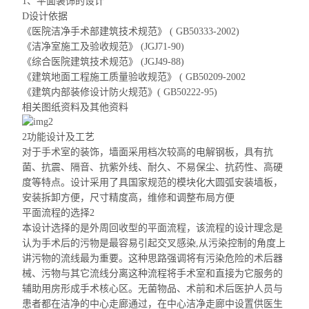
1、平面装饰的设计
D设计依据
《医院洁净手术部建筑技术规范》 ( GB50333-2002)
《洁净室施工及验收规范》 (JGJ71-90)
《综合医院建筑技术规范》 (JGJ49-88)
《建筑地面工程施工质量验收规范》 ( GB50209-2002
《建筑内部装修设计防火规范》( GB50222-95)
相关图纸资料及其他资料
2功能设计及工艺
对于手术室的装饰，墙面采用档次较高的电解钢板，具有抗
菌、抗震、隔音、抗紫外线、耐久、不易保尘、抗药性、高硬
度等特点。设计采用了
具国家
规范的模块化大圆弧安装墙板，
安装拆卸方便，尺寸精度高，维修和调整布局方便
平面流程的选择2
本设计选择的是外周回收型的平面流程，该流程的设计理念是
认为手术后的污物是最容易引
起交叉感染,从污染控制的角度上
讲污物的流线最为重要。这种思路强调将有污染危险的术后器
械、污物与其它流线分离这种流程将手术室和直接为它服务的
辅助用房形成手术核心区。无菌物品、术前和术后医护人员与
患者都在洁净的中心走廊通过，在中心洁净走廊中设置供医生