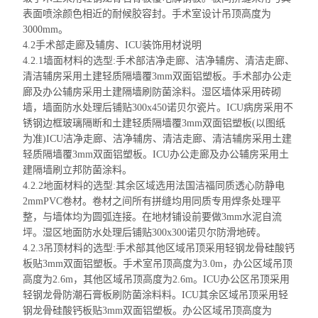
表面喷涂颜色相近的耐候
胶容封
。手术室设计吊顶高度为
3000mm。
4.2手术部走廊及辅房、ICU装饰用材说明
4.2.1墙面材料的选型:手术部洁净走廊、洁净辅房、清洁走廊、
清洁辅房采用
土建轻质隔墙覆3mm双面铝塑板。手术部办公走
廊及
办公辅房采用
土建隔墙刷防菌涂料。湿区墙体采用砖砌
墙，墙面防水处理后铺贴300x450诺贝尔瓷片。ICU病房采用不
锈钢边框玻璃隔断和土建轻质隔墙覆3mm双面铝塑板(以图纸
为准)ICU洁净走廊、洁净辅房、清洁走廊、
清洁辅房采用
土建
轻质隔墙覆3mm双面铝塑板。ICU办公走廊及
办公辅房采用
土
建隔墙刷立
邦
防菌涂料。
4.2.2地面材料的选型:其余区域选用
法国洁福同质
透心防静电
2mmPVC卷材。卷材之间所有拼缝均用同质专用焊条处理平
整，与墙体均为圆弧连接。在地材铺设前要做3mm水泥自流
坪。湿区地面防水处理后铺贴300x300诺贝尔防滑地砖。
4.2.3吊顶材料的选型:手术部其他区域吊顶采用轻钢龙骨
硅酸钙
板贴
3mm双面铝塑板。手术室吊顶高度为3.0m，办公区域吊顶
高度为2.6m，其他区域吊顶高度为2.6m。ICU办公区吊顶采用
轻钢龙骨防潮石膏板刷防菌涂料
料
。ICU其余区域吊顶采用轻
钢龙骨
硅酸钙板贴
3mm双面铝塑板。办公区域吊顶高度为