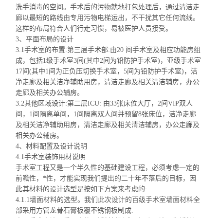
洗手消毒的空间。手术后的污物就地打包处理后，通过清洁走
廊以最短的路线由专用污物电梯运出，不干扰其它任何流线。
这样的布局符合人们行走习惯，易被医护人员接受。
3、平面布局的设计
3.1手术室的布置:第三层手术部:由20 间手术室及相应功能房组
成，包括1级手术室3间(其中2间为铅防护手术室)，
亚级手术室
17间(其中1间为正负压切换手术室，5间为铅防护手术室)，洁
净走廊及相关洁净辅助用房，清洁走廊及相关清洁辅房，办公
走廊及相关办公辅房。
3.2其他区域设计:第二层ICU: 由33张床位大厅，2间VIP双人
间，1间隔离单间，1间隔离双人间并预留8张床位，洁净走廊
及相关洁净辅助用房，清洁走廊及相关清洁辅房，办公走廊及
相关办公辅房。
4、材料配置及设计说明
4.1手术室装饰用材说明
手术室工程又是一个半久性的基础建设工程，必须考虑一定的
前瞻性，*性，才能实现我们提出的二十年不落后的目标，因
此其材料的设计选型是按如下方案来考虑的:
4.1.1墙面材料的选型。我们此次设计的百级手术室墙面材料全
部采用方管龙骨石膏板
覆
不锈钢板制成.