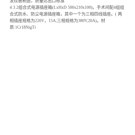
发纹板制造，质量达出口标准
4.3.2组合式电源插座箱(
LxHxD
500x210x100)。手术间配4组组
合式防水、防尘电源插座箱，其中一个为三相四线插座。( 两
相插座规格为220V，15A;三相规格为380V,20A)。材
质:1Cr18NigTi