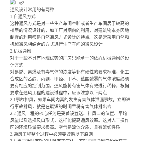
通风设计常用的有两种 :
1.自通风方式
这种通风方式是对一些生产车间空旷或者生产车间居于较高的
楼层的情况设计的，如工厂对烟囱的利用，对建筑物本身因地
制宜的利用都是自然通风方式设计的特点。这是常采用自然
和
机械通风相结合的方式进行生产车间的通风设计
2.机械通风
对于一些不具有地理优势的厂房只能单一的依靠机械通风的设
计方式
对易燃、易爆及有毒气体的浓度等都有硬性的要求标准，化工
合成区
的乙醇、丙酮、甲醛、甲苯、盐酸酸雾的气体浓度必须
要有相应的控制范围。通风能将有害气体有效进行稀释，根据
要求在通风工程的建设过程中，应该注意以下两点:
2.1事故排风，如果车间内真的发生有害气体泄漏事故，立即进
行事故排风，就是在最短的时间里将有害气体排出去.
2.2 通风工程的核心任务是妥善设置送、排风口的位置、平均
风量以及选择风口形式，这样能提高通风效率。这对人工
操作
区
的环境质量要求很高。空气是流体介质，具有流线性质
3.通风工程整个过程中必须要遵循以下原则