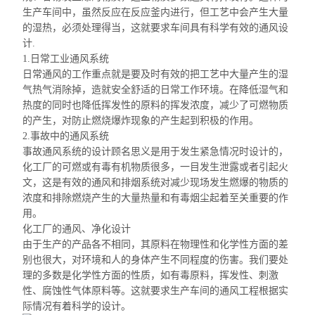
生产车间中，虽然反应在反应釜内进行，但工艺中会产生大量
的湿热，必须处理得当，这就要求车间具有科学有效的通风设
计.
1.日常工业通风系统
日常通风的工作重点就是要及时有效的把工艺中大量产生的湿
气热气消除掉，造就安全舒适的日常工作环境。在降低湿气和
热度的同时也降低挥发性的原料的挥发浓度，减少了可燃物质
的产生，对防止燃烧爆炸现象的产生起到积极的作用。
2.事故中的通风系统
事故通风系统的设计顾名思义是用于发生紧急情况时设计的，
化工厂的可燃或有毒有机物质很多，
一目发生
泄露或者引起火
文，这是有效的通风和排烟系统对减少现场发生燃爆的物质的
浓度和排除燃烧产生的大量热量和有毒烟尘起着至关重要的作
用。
化工厂的通风、净化设计
由于生产的产品各不相同，其原料在物理性和化学性方面的差
别也很大，对环境和人的身体产生不同程度的伤害。我们要处
理的多数是化学性方面的性质，如有毒原料，挥发性、刺激
性、腐蚀性气体原料等。这就要求生产车间的通风工程根据实
际情况有着科学的设计。