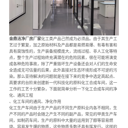
金鼎洁净厂房厂家
化工类产品
己然成为
必须品。由于其生产工
艺过于繁复，加之原始材料及产品都是易燃易爆、有毒有害和
具有腐蚀性的，生产装备规模庞大，流线过程、非人工化等特
点，整个生产过程始终充满潜在的危险因素，很在可能将演变
成各种危险事故，除了严重毁坏生产设备还会对人们的生命安
全造成无可估量的后果，此外直接对生态环境形成不可逆的污
染。
那么亚待解决
的问题就是在接下来的竞争中选定高起点、
高要求的台阶来创建新一代科技化的原料化工合成车间，这一
工作的工艺十分繁杂，下面就简单分析一下化工合成车间的净
化、通风工程
、化工车间的通风、净化作用
化工生产车间由于生产产品的不同生产原料业内各不相同，生
产不同的产品时会随之产生不同的副产品，常见的甲类生产车
间，如制药车间，生产的原料中大量的运用到了醇等容易燃
烧、容易发生爆的物质，这些物质多数还具有挥发行。这样的