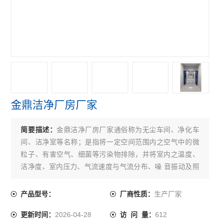
金鼎洁净厂房厂家
简要描述：
金鼎洁净厂房厂家通俗称为无尘车间、净化车
间、洁净室等名称；是指将一定空间范围内之空气中的微
粒子、有害空气、细菌等污染物排除，并将室内之温度、
洁净度、室内压力、气流速度与气流分布、噪 音振动及照
明、静电控制在某一需求范围内，而所给予特别设计之房
间。
生产厂家
产品型号：
厂商性质：
2026-04-28
612
更新时间：
访 问 量：