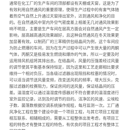
通常在化工厂的生产车间的
顶部都
设有天棚或天窗，这是为了
有效利用自然通风的重要原理，使得生产过程中的有害气体随
着热空气自然上升通过天窗排出室外，达到通风和净化的目
的。在自然通风中室内外空气密度差上相差无几对通风效果影
响不明显，主要是生产车间在层高方面会对自然通风产生一定
影响，层高越高通风效果越好，且这种自然通风在冬天效果更
加显著有效。以制药厂的三
苯精供包
结晶间为例，这个车间应
为防止燃爆的车间，因为在生产过程中可以产生很大量的丙酮
气体，丙酮又是极易发生燃烧和爆炸的气体，所以一定要及时
运用排风机组将其排出去。在结晶间，风量的压强
差经过
风量
的调节使其平衡基本保持恒定，因为这里和工艺走廊相比要求
维持一个相对负压，当各级过滤器出现阻挡和栓塞的情况时，
可以适当调节送风量变频，改变送风机的频率，增大压头，克
服过滤器的
栓
赛阻力，保证房间的送风量，保证结晶间的压
差。温湿度可以通过温湿度传感器对不符合要求的温湿度进行
室外监控记录，达到及时调节的目的。洁净区的风速、尘埃粒
子数、菌落数根据空调系统操作规程，每月监测一次。工厂通
风净化工程在整个建设中是一个项目工程，与其它项目工程是
相互联系、相辅相成的，需要从工程整体出发考虑，有项目工
程的特色才有整体工程的特色，有优良的项目工程才有整体工