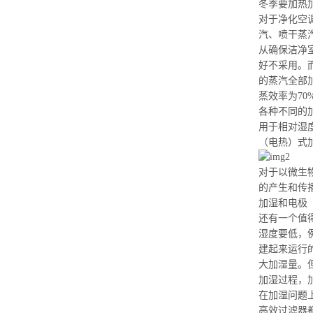
冬季要加热
对于净化空
汽、
喷干蒸
从确保洁净
好不采用。
的蒸汽全部
蒸效率
为70
各种不同的
用于相对湿度
（电热）式
对于以微生
的产生和传
加湿和电极
还有一个值
湿度要低，
建起来运行
大加湿量。
加湿过程，
在加
湿问题
高效过滤器