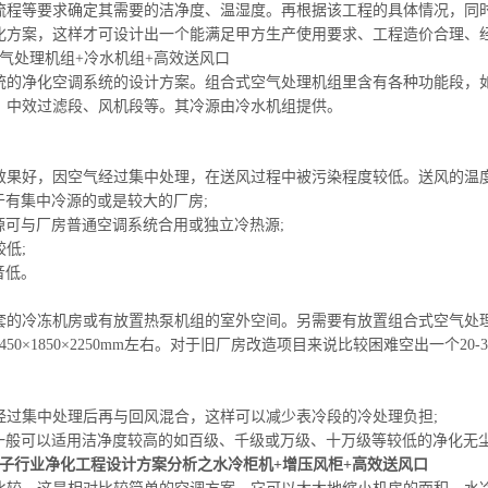
流程等要求确定其需要的洁净度、温湿度。再根据该工程的具体情况，同
化方案，这样才可设计出一个能满足甲方生产使用要求、工程造价合理、
空气处理机组+冷水机组+高效送风口
统的净化空调系统的设计方案。组合式空气处理机组里含有各种功能段，
、中效过滤段、风机段等。其冷源由冷水机组提供。
理效果好，因空气经过集中处理，在送风过程中被污染程度较低。送风的温
于有集中冷源的或是较大的厂房;
热源可与厂房普通空调系统合用或
独立冷
热源;
较低;
音低。
配套的冷冻机房或有放置热泵机组的室外空间。
另需要
有放置组合式空气处理
450×1850×2250mm左右。对于旧厂房改造项目来说比较困难空出一个20-
风经过集中处理后再与回风混合，这样可以减少
表冷段
的冷处理负担;
案一般可以适用洁净度较高的如百级、千级或万级、十万级等较低的净化无
电子行业净化工程设计方案分析之水
冷柜机
+增压
风柜+
高效送风口