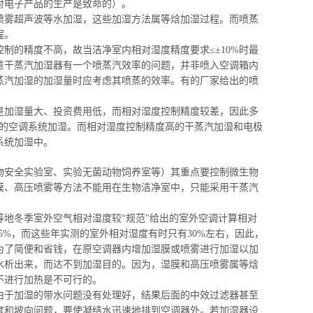
对电子产品的生产是致命的）。
喷雾超声波等水加湿，这些加
湿方法属等焓
加湿过程。而喷蒸
程。
控制的精度不高，故当洁净室内相对湿度精度要求≤±10%时最
意干蒸汽加湿器有一个喷蒸汽效率的问题，并非喷入空调箱内
蒸汽加湿的
加湿量时
应考虑
其喷蒸
的效率。有的厂家给出
的喷
是加湿量大、投资费用低，而相对湿度控制精度较差，因此多
的空调系统加湿。而相对湿度控制精度高的干蒸汽加湿和电极
系统加湿中。
物安全实验室、实验无菌动物饲养室等）其重点要控制微生物
膜、高压喷雾等方法不能用在生物洁净室中，只能采用干蒸汽
地冬季室外空气相对湿度较“规范"给出的室外空调计算相对
5%，而这些年实测的室外相对湿度有时只有30%左右，因此，
为了简便和省钱，在原空调器内
增加湿膜或
喷雾进行加湿以加
水析出来，而达不到加湿目的。因为，
湿膜和
高压喷雾属等
焓
不进行加热是不可行的。
由于加湿的带水问题没有处理好，结果后面的中效过滤器甚至
度和坡向问题，要使凝结水迅速地排到空调器外。若加湿器设