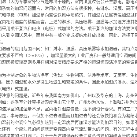
加湿（因为冬季室外空气是寒冷干燥的，室内湿度过低会产生静电，静电
调系统的加
湿问题
而言，常用的加
湿方法
有很多种，有淋水、湿膜、高压
汽
和电极（电热）加湿是向空调送风中喷蒸汽，其加
湿方法属
等温加湿过
室内相对湿度的精度而言，上述的淋水、高压喷雾、
湿膜等水
加
湿方法
其
而
采用喷干蒸汽
和电热（电极）式加湿的方法。
喷干蒸汽
的加
湿方法
要注
加入到空调送风中，而其中有一部分变成凝结水排放出来。因此，选择干
%。
加湿器的应用范围不同：如：淋水、湿膜、高压喷雾等水加湿器，其特点
要求不严格（＞±10%），
加湿量很大
的工业厂房和一般
舒适用
空调房间
加湿因投资较高则多用在相对湿度精度要求严格的恒温恒湿洁净室的空调
物为控制对象的生物洁净室（例如：生物制药、洁净手术室、无菌室、生
播，因为潮湿和水分是微生物滋生和繁殖的条件，因此水加湿的淋水、湿
（电热）式加湿。
得注意的问题是，近些年来我国南方如佛山、广州以及华东的上海、苏州等
例如：冬季室外计算相
对湿度佛山无尘室、广州均为70%，上海和苏州为7
的洁净室的
加湿量不足
，室内相对湿度偏低，达不到设计要求。有的工厂
但是，事与愿违，不但加不进去
湿量而且加
进去的还会很快饱和变为凝结
加湿前的
空调空气必须加热到一定温度后再加
湿才能
达到加湿目的。如果
上还有一个应注意的问题就是空调器内空气流动带水的问题。有的工程中
都被携带的水打湿了。对于干蒸汽加湿器也要注意蒸汽管和凝结水管的坡