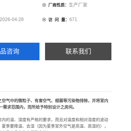
生产厂家
厂商性质：
2026-04-28
671
访 问 量：
产品咨询
联系我们
之空气中的微粒子、有害空气、细菌等污染物排除，并将室内
一需求
范围内，而所给予特别设计之房间。
房内的温、湿度有严格的要求，而且对温度和相对湿度的波动
：夏季要降温、去湿（因为夏季室外空气是高温、高湿的），