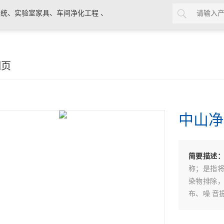
统、实验室家具、车间净化工程 、
细页
中山净
简要描述
称；是指
染物排除
布、噪 音
计之房间。