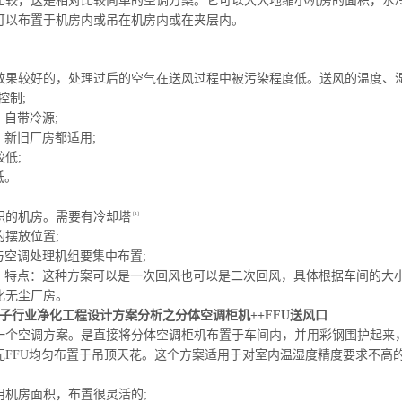
比较，这是相对比较简单的空调方案。它可以大大地缩小机房的面积，水
可以布置于机房内或吊在机房内或在夹层内。
理效果较好的，处理过后的空气在送风过程中被污染程度低。送风的温度、
控制;
。自带冷源;
、新旧厂房都适用;
较低;
低。
面积的机房。需要有冷却塔
[1]
的摆放位置;
与空调处理机组要集中布置;
低。特点：这种方案可以是一次回风也可以是二次回风，具体根据车间的大
化无尘厂房。
子行业净化工程设计方案分析之分体空调柜机++FFU送风口
一个空调方案。是直接将分体空调柜机布置于车间内，并用彩钢围护起来，在
元FFU均匀布置于吊顶天花。这个方案适用于对室内温湿度精度要求不高
用机房面积，布置很灵活的;