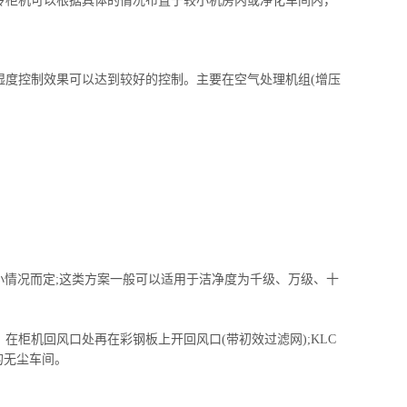
冷柜机
可以根据具体的情况布置于较小机房内或净化车间内，
湿度控制效果可以达到较好的控制。主要在空气处理机组(增压
小情况而定;这类方案一般可以适用于洁净度为千级、万级、十
柜机回风口处再在彩钢板上开回风口(带初效过滤网);KLC
的无尘车间。