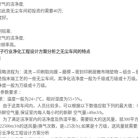
空气的洁净度;
如此类无尘
车间初投资
约需要40万;
度好。
制较差;
空气的洁净度;
维修频率高。
电子行业净化工程设计方案分析之无尘车间的特点
间
的简略流程为：清洗→印刷取向膜→磨擦→密封印刷层散布隔垫物→组合→
是指末端工艺的一些无尘车间，其净化洁净度一般为千级或万级或十万级
净度一般为万级或十万级。
参数要求 ：
要求：温度一般为24+2℃，相对湿度为55+5%。
大。由于这类车间内，人员比较多，可以根据以下数值应取下列的最大值：非
鲜空气量;保证室内每人每小时的新鲜 空气量≥40m3/h。
大。为了满足洁净室内的洁净度及热湿平衡，需要较大的送风量，就300平
30=22500m3/h的送风量(换气次数，是≥25次/h);如果是十万级，送风量就需要30
行业净化工程设计方案分析