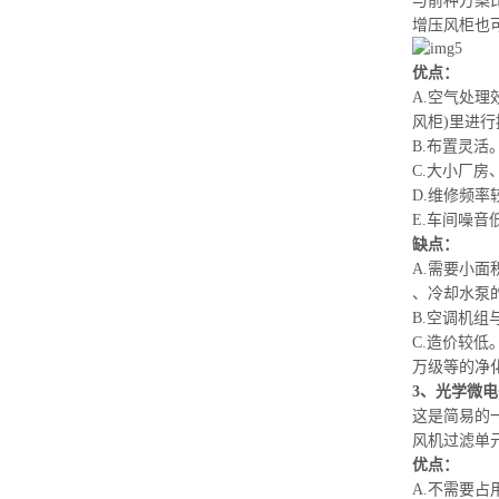
与前种方案
增压风柜也
优点：
A.空气处
风柜)
里进行
B.布置灵活
C.大小厂房
D.维修频率
E.车间噪音
缺点：
A.需要小
、冷却水泵
B.空调机组
C.造价较
万级等的净
3、光学微电
这是简易的
风机过滤单
优点：
A.不需要占