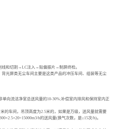
划线和切割→LC注入→贴偏振片→制屏终检。
。
背光屏类无尘
车间主要是这类产品的冲压车间、组装等无尘
单向流洁净室总送风量的10-30%;补偿室内排风和保持室内正
方米的车间，吊顶高度为2.5米的，如果是万级，送风量就需要
0×2.5×20=15000m3/h的送风量(换气次数，是≥15次/h)。