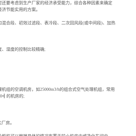
时还要考虑到生产厂家的经济承受能力，综合各种因素来确定
经济节能实用的方案。
如混合段、初效过滤段、
表冷段
、二次回风段(或中间段)、加热
度、湿度的控制比较精确;
机组的空调机房，如25000m3/h的组合式空气处理机组，常用
30┫的机房的;
尘厂房。