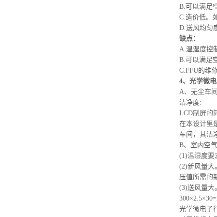
B.可以满足
C.造价低。
D.送风均匀
缺点：
A.温湿度控
B.可以满足
C.FFU的
4、光学微
A、无尘车
洁净度:
LCD制屏
在本设计里
车间，其洁
B、室内空气
(1)温湿度
(2)新风量
压值所需的新
(3)送风量
300×2.5×
光学微电子