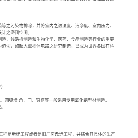
菌等之污染物排除，并将室内之温湿度、洁净度、室内压力、
设计之密闭空间。
制造、线路板制造和生物化学、医药、食品制造等行业的重要
为迫切，如超
大型积体电路
之研究制造，已成为世界各国在科
房）
强。圆弧墙 角、门、窗框等一般采用专用氧化铝型材制造。
型。
工程是新建工程或者是旧厂房改造工程，并结合其具体的生产