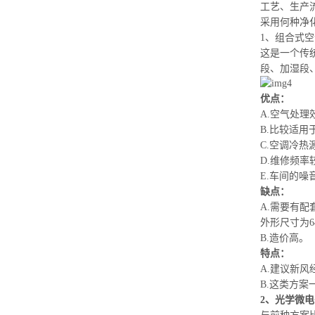
工艺、生产
采用何种净
1、组合式
这是一个
传
段、加湿段
优点：
A.空气处
B.比较适用
C.空调冷
D.维修频率
E.车间的噪
缺点：
A.需要有
外形尺寸为6
B.造价高。
特点：
A.建议新
B.这类方
2、光学微