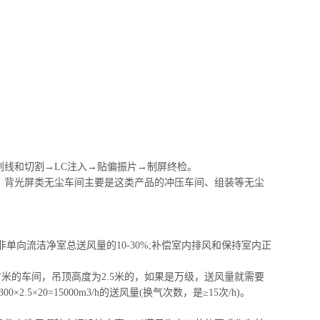
划线和切割→LC注入→贴偏振片→制屏终检。
。
背光屏类无尘
车间主要是这类产品的冲压车间、组装等无尘
单向流洁净室总送风量的10-30%;补偿室内排风和保持室内正
方米的车间，吊顶高度为2.5米的，如果是万级，送风量就需要
0×2.5×20=15000m3/h的送风量(换气次数，是≥15次/h)。