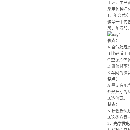
工艺、生产
采用何种净
1、组合式
这是一个
传
段、加湿段
优点：
A.空气处
B.比较适用
C.空调冷
D.维修频率
E.车间的噪
缺点：
A.需要有
外形尺寸为6
B.造价高。
特点：
A.建议新
B.这类方
2、光学微