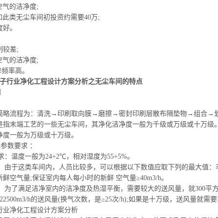
空气的洁净度;
如此类无尘
车间初投资
约需要40万;
度好。
制较差;
空气的洁净度;
维修频率高。
电子行业净化工程设计方案分析之无尘车间的特点
间
的简略流程为：清洗→印刷取向膜→磨擦→密封印刷层散布隔垫物→组合→
是指末端工艺的一些无尘车间，其净化洁净度一般为千级或万级或十万级
净度一般为万级或十万级。
参数要求 ：
要求：温度一般为24+2℃，相对湿度为55+5%。
大。由于这类车间内，人员比较多，可以根据以下数值应取下列的最大值：非
鲜空气量;保证室内每人每小时的新鲜 空气量≥40m3/h。
大。为了满足洁净室内的洁净度及热湿平衡，需要较大的送风量，就300平
30=22500m3/h的送风量(换气次数，是≥25次/h);如果是十万级，送风量就需要30
行业净化工程设计方案分析