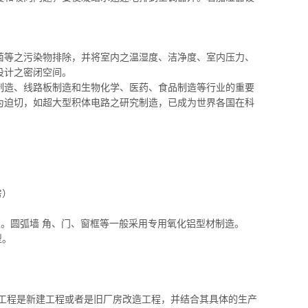
菌等之污染物排除，并将室内之温湿度、洁净度、室内压力、
设计之密闭空间。
制造、线路板制造和生物化学、医药、食品制造等行业的重要
为迫切，如超
大型积体电路
之研究制造，已成为世界各国在科
房）
强。圆弧墙 角、门、窗框等一般采用专用氧化铝型材制造。
型。
工程是新建工程或者是旧厂房改造工程，并结合其具体的生产