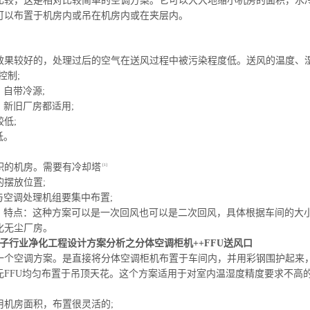
比较，这是相对比较简单的空调方案。它可以大大地缩小机房的面积，水
可以布置于机房内或吊在机房内或在夹层内。
理效果较好的，处理过后的空气在送风过程中被污染程度低。送风的温度、
控制;
。自带冷源;
、新旧厂房都适用;
较低;
低。
面积的机房。需要有冷却塔
[1]
的摆放位置;
与空调处理机组要集中布置;
低。特点：这种方案可以是一次回风也可以是二次回风，具体根据车间的大
化无尘厂房。
子行业净化工程设计方案分析之分体空调柜机++FFU送风口
一个空调方案。是直接将分体空调柜机布置于车间内，并用彩钢围护起来，在
元FFU均匀布置于吊顶天花。这个方案适用于对室内温湿度精度要求不高
用机房面积，布置很灵活的;