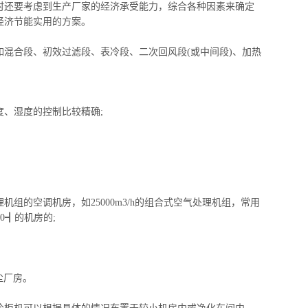
时还要考虑到生产厂家的经济承受能力，综合各种因素来确定
经济节能实用的方案。
如混合段、初效过滤段、
表冷段
、二次回风段(或中间段)、加热
度、湿度的控制比较精确;
机组的空调机房，如25000m3/h的组合式空气处理机组，常用
30┫的机房的;
尘厂房。