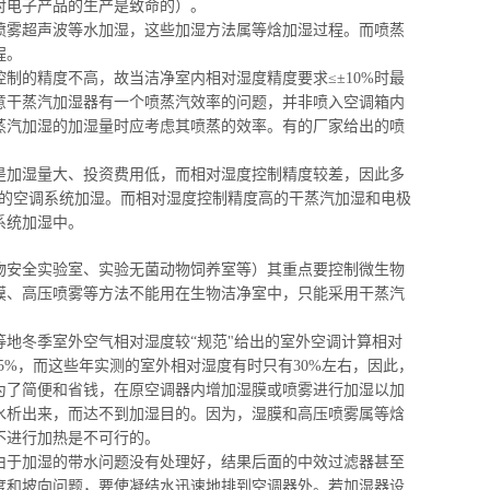
对电子产品的生产是致命的）。
喷雾超声波等水加湿，这些加
湿方法属等焓
加湿过程。而喷蒸
程。
控制的精度不高，故当洁净室内相对湿度精度要求≤±10%时最
意干蒸汽加湿器有一个喷蒸汽效率的问题，并非喷入空调箱内
蒸汽加湿的
加湿量时
应考虑
其喷蒸
的效率。有的厂家给出
的喷
是加湿量大、投资费用低，而相对湿度控制精度较差，因此多
的空调系统加湿。而相对湿度控制精度高的干蒸汽加湿和电极
系统加湿中。
物安全实验室、实验无菌动物饲养室等）其重点要控制微生物
膜、高压喷雾等方法不能用在生物洁净室中，只能采用干蒸汽
地冬季室外空气相对湿度较“规范"给出的室外空调计算相对
5%，而这些年实测的室外相对湿度有时只有30%左右，因此，
为了简便和省钱，在原空调器内
增加湿膜或
喷雾进行加湿以加
水析出来，而达不到加湿目的。因为，
湿膜和
高压喷雾属等
焓
不进行加热是不可行的。
由于加湿的带水问题没有处理好，结果后面的中效过滤器甚至
度和坡向问题，要使凝结水迅速地排到空调器外。若加湿器设