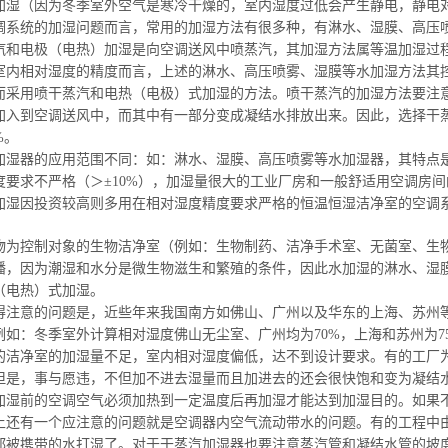
加湿（因为冬季室外空气是寒冷干燥的，室内湿度过低会产生静电，静电
调系统的加
湿问题
而言，常用的加
湿方法
有很多种，有淋水、湿膜、高压
汽
和电极（电热）加湿是向空调送风中喷蒸汽，其加
湿方法属
等温加湿过
室内相对湿度的精度而言，上述的淋水、高压喷雾、
湿膜等水
加
湿方法
其
而
采用喷干蒸汽
和电热（电极）式加湿的方法。
喷干蒸汽
的加
湿方法
要注
加入到空调送风中，而其中有一部分变成凝结水排放出来。因此，选择干
%。
加湿器的应用范围不同：如：淋水、湿膜、高压喷雾等水加湿器，其特点
要求不严格（＞±10%），
加湿量很大
的工业厂房和一般
舒适用
空调房间
加湿因投资较高则多用在相对湿度精度要求严格的恒温恒湿洁净室的空调
物为控制对象的生物洁净室（例如：生物制药、洁净手术室、无菌室、生
播，因为潮湿和水分是微生物滋生和繁殖的条件，因此水加湿的淋水、湿
（电热）式加湿。
得注意的问题是，近些年来我国南方如佛山、广州以及华东的上海、苏州等
例如：冬季室外计算相
对湿度佛山无尘室、广州均为70%，上海和苏州为7
的洁净室的
加湿量不足
，室内相对湿度偏低，达不到设计要求。有的工厂
但是，事与愿违，不但加不进去
湿量而且加
进去的还会很快饱和变为凝结
加湿前的
空调空气必须加热到一定温度后再加
湿才能
达到加湿目的。如果
上还有一个应注意的问题就是空调器内空气流动带水的问题。有的工程中
都被携带的水打湿了。对于干蒸汽加湿器也要注意蒸汽管和凝结水管的坡