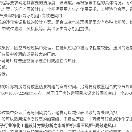
流程等要求确定其需要的洁净度、温湿度。再根据该工程的具体情况，同
化方案，这样才可设计出一个能满足甲方生产使用要求、工程造价合理、
空气处理机组+冷水机组+高效送风口
统的净化空调系统的设计方案。组合式空气处理机组里含有各种功能段，
、中效过滤段、风机段等。其冷源由冷水机组提供。
理效果好，因空气经过集中处理，在送风过程中被污染程度较低。送风的温
于有集中冷源的或是较大的厂房;
热源可与厂房普通空调系统合用或
独立冷
热源;
较低;
音低。
配套的冷冻机房或有放置热泵机组的室外空间。
另需要
有放置组合式空气处理
450×1850×2250mm左右。对于旧厂房改造项目来说比较困难空出一个20-
风经过集中处理后再与回风混合，这样可以减少
表冷段
的冷处理负担;
案一般可以适用洁净度较高的如百级、千级或万级、十万级等较低的净化无
电子行业净化工程设计方案分析之水
冷柜机
+增压
风柜+
高效送风口