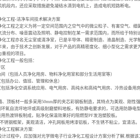
风机段内，还应采取措施避免凝结水滴到电机上，造成电机短路断电。
净化工程-洁净车间技术解决方案
净化工程之定义为将一定空间范围内之空气中的微尘粒子、有害空气、细
气流分布、噪音震动及照明、静电控制在某
一需求
范围内，而所
给于
特别
净化工程亦名无尘室或清净室，已是半导体、精密制造、液晶制造、光学
年来，由于技术
之创新
发展，对于产品的高精密度化、细小型化之需求更
为重视的项目。
净化工程一般包括：
产区
辅助间（包括人员净化用房、物料
净化用室和
部分
生活用室等
）
区（包括办公、值班、管理和休息）
区（包括净化空调系统应用、电气用房、高纯水和高纯气用房、冷热设备用
厂房墙、顶板材一般多采用50mm厚的夹芯彩钢板制造，其特点为美观、刚性
采用环氧自流坪地坪或高级耐磨塑料地板，有防静电要求的，可选用防静电
道
用热渡锌板
制成，贴净化保温效果好的阻燃型PF发泡塑胶板。
不锈钢框架，美观清洁，冲孔网板用烤漆铝板，不生锈不粘尘，宜清洁。
净化工程解决方案:
设计过程中，应加强对光学微电子行业净化工程设计方案分析了解,根据该