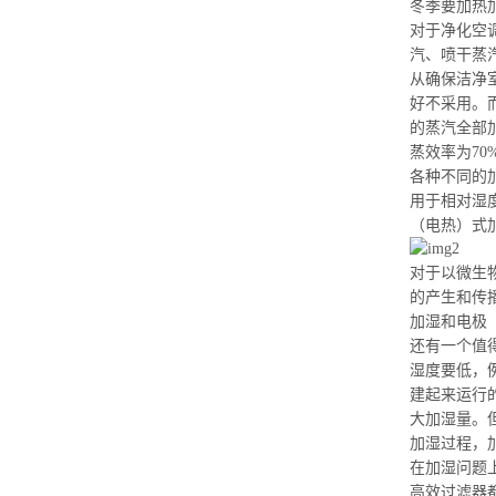
冬季要加热
对于净化空
汽、
喷干蒸
从确保洁净
好不采用。
的蒸汽全部
蒸效率
为70
各种不同的
用于相对湿度
（电热）式
对于以微生
的产生和传
加湿和电极
还有一个值
湿度要低，
建起来运行
大加湿量。
加湿过程，
在加
湿问题
高效过滤器