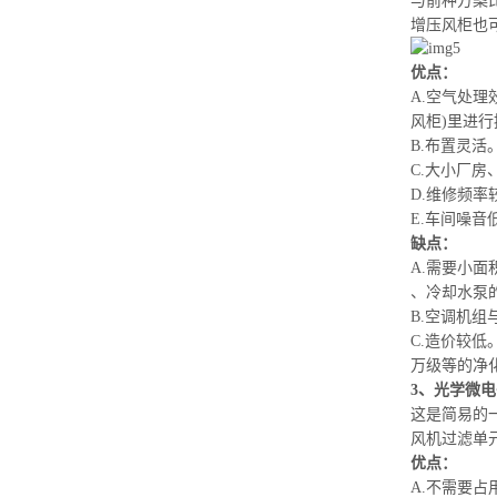
与前种方案
增压风柜也
优点：
A.空气处
风柜)
里进行
B.布置灵活
C.大小厂房
D.维修频率
E.车间噪音
缺点：
A.需要小
、冷却水泵
B.空调机组
C.造价较
万级等的净
3、光学微电
这是简易的
风机过滤单
优点：
A.不需要占