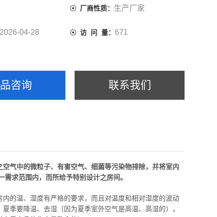
生产厂家
厂商性质：
2026-04-28
671
访 问 量：
产品咨询
联系我们
之空气中的微粒子、有害空气、细菌等污染物排除，并将室内
一需求
范围内，而所给予特别设计之房间。
房内的温、湿度有严格的要求，而且对温度和相对湿度的波动
：夏季要降温、去湿（因为夏季室外空气是高温、高湿的），