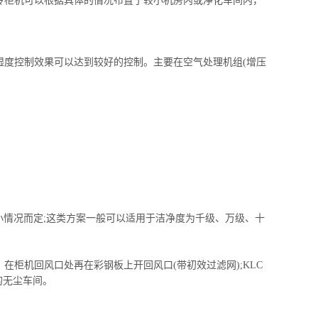
冷柜机
可以根据具体的情况布置于较小机房内或净化车间内，
湿度控制效果可以达到较好的控制。主要在空气处理机组(增压
小情况而定;这类方案一般可以适用于洁净度为千级、万级、十
柜机回风口处再在彩钢板上开回风口(带初效过滤网);KLC
的无尘车间。