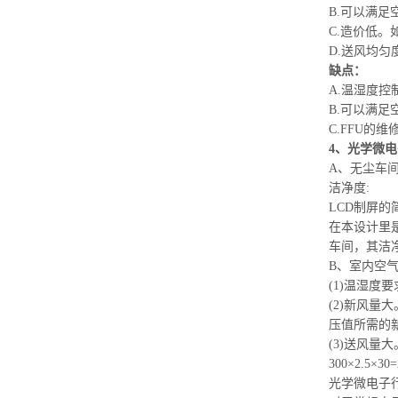
B.可以满足
C.造价低。
D.送风均匀
缺点：
A.温湿度控
B.可以满足
C.FFU的
4、光学微
A、无尘车
洁净度:
LCD制屏
在本设计里
车间，其洁
B、室内空气
(1)温湿度
(2)新风量
压值所需的新
(3)送风量
300×2.5×
光学微电子