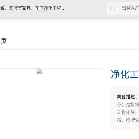
统、实验室家具、车间净化工程 、
细页
净化工
简要描述
称；是指
染物排除
布、噪 音
计之房间。