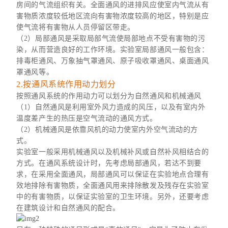
房间的气流组织有关。全面通风的进排风应使室内气流从有
害物质浓度较低地区流向有害物浓度较高的地区，特别是应
使气流将有害物从人员停留区带走。
（2）局部通风是采取局部气流使局部地点不受有害物的污
染，从而营造良好的工作环境。实验室局部通风一般包含：
排毒柜通风、万象抽气罩通风、原子吸收罩通风、桌面通风
罩通风等。
2.按通风系统作用动力划分
按照通风系统的作用动力可以划分为自然通风和机械通风
（1）自然通风是利用室外风力造成的风压，以及有室内外
温度差产生的热压是空气流动的通风方式。
（2）机械通风是依靠风机的动力使室内外空气流动的方
式。
实验室一般采用机械通风以及机械补风或自然补风相结合的
方式。在通风系统设计时，先考虑局部通风，若达不到要
求，在采用全面通风，局部通风可以保证在实验地点合理有
效地排除有害物质，全面通风用来排除散发及残存在实验室
中的有害物质，以保证实验室的卫生环境。另外，还要考虑
在建筑设计和自然通风的配合。