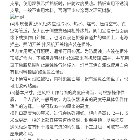
支承，使用聚氯乙烯挡板时，应防过度受热。挡板宜用不锈钢
支承，一般不宜用木料，否则至少应涂两次环氧树脂。
(4)附属装置,通风柜内应设冷水、热水、煤气、压缩空气、真
空等管道，龙头设于侧壁靠通
风柜外缘
处。阀门宜设于台面前
缘下或操作口外框上，也可以设在柜旁管道井的壁面上，电源
插座、照明开关;排风机开关均应装在柜外。
柜内宜用荧光灯照明，通常可用40瓦。为防腐蚀，应设在柜外
顶部灯
盒内，下部用透明材料(如6毫米有机玻璃)罩护，并配用
氯丁橡胶垫圈防止腐蚀性气体侵入。
灯盒宜
涂白漆或使用白色
有机材料锻层
(如聚氯乙烯)。
柜下通常可设
贮酸柜
，内衬聚氯乙烯，配有聚氯乙烯盘子，也
可用瓷砖贴面。
(5)基本尺寸，通风
柜工作
台面的高度应确当，可根据操作性
质，工作人员的一般高度，内装仪器设备的高度等具体条件作
适当的选择。一般可取85—90厘米的高度。
操作口高度为80厘米，过低会妨碍视线。柜内净高1、2—1、5
米或更高。柜的
上部宜装管道
检修柜，封至平顶，以免积灰。
通风柜深度有利于增进气流的均匀性，不宜过浅，可取75—85
厘米或稍深。