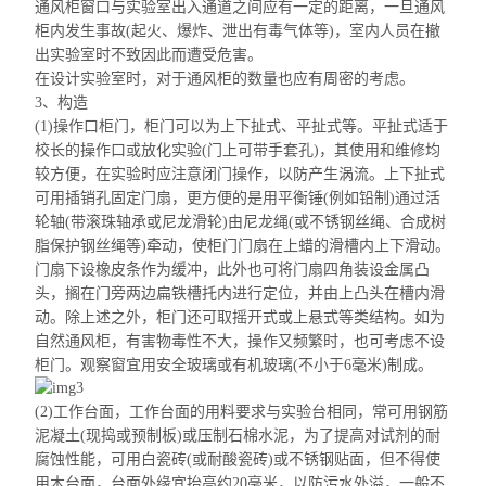
通风柜窗口与实验室出入通道之间应有一定的距离，一旦通风
柜内发生事故(起火、爆炸、泄出有毒气体等)，室内人员在撤
出实验室时不致因此而遭受危害。
在设计实验室时，对于通风柜的数量也应有周密的考虑。
3、构造
(1)操作口柜门，柜门可以为上下扯式、
平扯式
等。
平扯式
适于
校长的操作口或放化实验(门上可带手套孔)，其使用和维修均
较方便，在实验时应注意闭门操作，以防产生涡流。
上下扯式
可用
插销
孔固定
门扇，更方便的是用平衡锤(例如铅制)通过活
轮轴(带滚珠轴承或尼龙滑轮)由尼龙绳(或不锈钢丝绳、合成树
脂保护钢丝绳等)牵动，使柜门门扇在上蜡的滑槽内上下滑动。
门扇下设橡皮条作为缓冲，此外也可将门扇四角装设金属
凸
头，搁在门旁两边
扁
铁槽托
内进行定位，并由上
凸
头在槽内滑
动。除上述之外，柜门还可取摇
开式
或
上悬式等
类结构。如为
自然通风柜，有害物毒性不大，操作又频繁时，也可考虑不设
柜门。观察窗宜用安全玻璃或有机玻璃(不小于6毫米)制成。
(2)工作台面，工作台面的用料要求与实验台相同，常可用
钢筋
泥凝土
(现捣或预制板)或压制石棉水泥，为了提高对试剂的耐
腐蚀性能，可用白瓷砖(或耐酸瓷砖)或不锈钢贴面，但不得使
用木台面，台面外缘宜抬高约20毫米，以防污水外溢，一般不