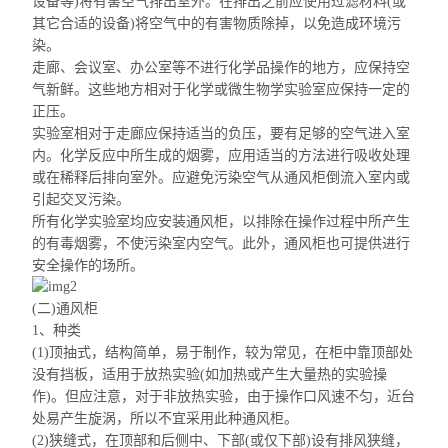
设备等)将有害空气排出室外。在排出之前应使用过滤材料(或
其它合适的设备)将空气中的有害物质除掉，以免造成环境污
染。
走廊、会议室、办公室等不进行化学品操作的地方，应保持空
气新鲜。这些地方相对于化学或微生物学实验室应保持一定的
正压。
实验室相对于走廊应保持适当的负压，要有足够的空气进入室
内。化学反应中所生成的烟雾，应用适当的方法进行吸收处理
或在稀释后排向室外。应避免污染空气从通风柜倒流入室内或
引起交叉污染。
所有化学实验室均应安装通风柜，以排除在操作过程中所产生
的有毒烟雾，不使污染室内空气。此外，通风柜也可提供进行
安全操作的场所。
(二)通风柜
1、种类
(1)
顶抽式
，结构简单，易于制作，较为常见，在柜中靠顶部处
没有挡板，适用于放热实验(如加热或产生大量热的实验操
作)。但应注意，对于非放热实验，由于操作口风速不匀，近台
处易产生旋涡，所以不宜采用此种通风柜。
(2)狭缝式，在顶部和后侧中、下部(或仅下部)设有排风狭缝，