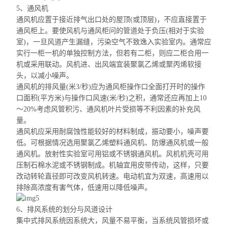
5、通风机
通风机应置于接近排气出口处的屋顶(或顶层)，不应直接置于
通风柜上。要使风机与通风柜问的管道处于负压(相对于实验
室)，一旦风道产生漏缝，污染空气不致逸入实验室内。通常应
实行
一
柜
一
机的单独控制方法，但若有二柜，则应二柜合用
一
机或采用联动。风机进、出
风端宜装
聚氯乙烯或聚丙烯软接
头，以减小噪声。
通风机的排风量(米3/秒)应为通风
柜操作口
全面打开时的操作
口面积(平方米)与操作口风速(米/秒)之积，通常还应再加上10
～20%考虑风管积污、通风机叶片受损等不利因素的补充风
量。
通风机应采用耐腐蚀性能较好的材料制成，振动要小，噪声要
低。可根据情况选用聚氯乙烯塑料通风机、防爆通风机或一般
通风机。放射性实验室可用铝或不锈钢通风机。风机机壳可用
压制石棉水泥或不锈钢制成。机轴宜用皮带传动，这样，只要
改动转轮直径即可改变风机转速。电动机宜为双速，高速用以
排除高浓度有害气体，低速用以降低噪声。
6、排风系统的划分与风道设计
集中式排风系统因系统大，风量不易平衡，当系统风管损坏或