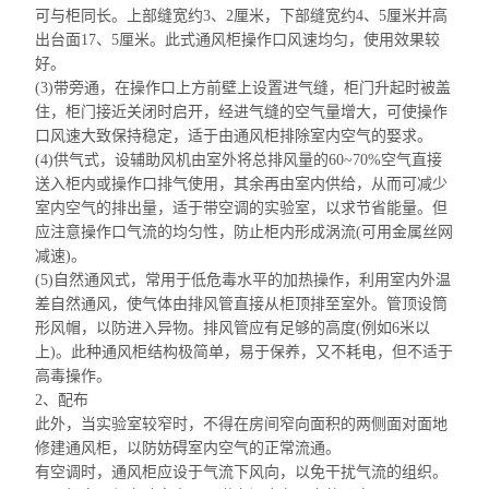
可与柜同长。
上部缝宽约
3、2厘米，
下部缝宽约
4、5厘米并高
出台面17、5厘米。此式通风
柜操作口
风速均匀，使用效果较
好。
(3)带旁通，在操作口上方前壁上设置进气缝，柜门升起时被盖
住，柜门接近关闭时启开，经进气缝的空气量增大，可使操作
口风速大致保持稳定，适于由通风柜排除室内空气的娶求。
(4)供气式，设辅助风机由室外将总排风量的60~70%空气直接
送入柜内或操作口排气使用，其余再由室内供给，从而可减少
室内空气的排出量，适于带空调的实验室，以求节省能量。但
应注意操作口气流的均匀性，防止柜内形成涡流(可用金属丝网
减速)。
(5)自然通风式，常用于
低危毒水平
的加热操作，利用室内外温
差自然通风，使气体由排风管直接从柜顶排至室外。
管顶设筒
形
风帽，以防进入异物。排风管应有足够的高度(例如6米以
上)。此种通风
柜结构
极简单，易于保养，又不耗电，但不适于
高毒操作。
2、配布
此外，当实验室较窄时，不得在房间
窄向面积
的两侧面对面地
修建通风柜，以防妨碍室内空气的正常流通。
有空调时，通风柜应设于气流下风向，以免干扰气流的组织。