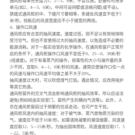
通风柜每单元
长度为1、2—1、8米，不宜过狭。必要时可用多
单元(如2、4—3、6米)，中间可设间壁或活络
问壁(
或不设)。
狭缝式通风柜的中、下缝尺寸要相等，条缝处风速宜不低于5
米/秒。挡板后的风道宽度应不
小于缝宽的
两倍。
4、操作口风速
通风柜应有合宜的抽风速度。速度过低，则不足以有效地排除
受污空气，但也不宜使用过大的抽风速度，以免造成不必要的
能源消耗。对于一般实验室的化学操作，在通风柜窗户正常开
启的条件下，通风
柜操作口
风速不宜低于0、25—0、38米/秒
(线速度)。对于有毒蒸汽的操作，视毒性的大小与操作量的多
少不同，宜取0、4—1、0米/秒的风速。通常应使
操作口任一点
的风速与操作口风速平均值之差不大于20%。
抽风速度过大时，可以吹熄煤气灯焰。遇此情况，应改用电炉
等其它热源。
通风柜窗外的交叉气流会影响通风柜的抽风效率，所以应设法
避免(例如经由实验室门、窗所产生的横向气流等)。此外，人
员在通风柜窗前过于频繁的往返走动，也可产生干扰。
通风柜风道内的抽风速度：对于被气体、蒸汽类物质污染的空
气，速度应不低于10米/秒。如需清除凝聚的潮湿烟雾，风道速
度应取12、5—15米/秒。为抽出固体质粒，风道速度应取17、5
—22、5米/秒。