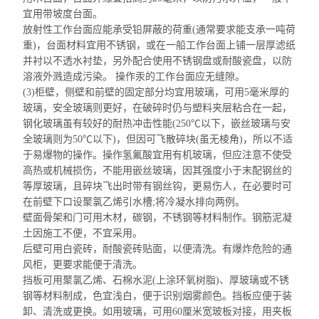
宜用带坡度台面。
放射性工作台面应能承受铅屏蔽的荷重(通常要求能支承一吨荷
重)，台面材料宜用不锈钢，或在一船工作台面上铺一层厚滤纸
并衬以
不
透水衬垫，另外配合使用不锈钢盘或耐酸瓷盘，以防
溶液外
溅造成
污染。 操作汞的工作台面应无缝隙。
(3)柜壁，侧壁和前壁的固定部分均宜用玻璃，可用5毫米厚的
玻璃，安全玻璃则更好，在破碎时仍与塑料夹层粘合在一起，
钢化玻璃虽有较好的耐热冲击性能(250℃以下，嵌丝玻璃与安
全玻璃则为50℃以下)，但因可飞散碎块(虽无棱角)，所以不适
于易爆物的操作。操作氢氟酸宜用有机玻璃，但应注意不使受
高热或机械损伤，
不能用嵌丝
玻璃，因其强度
小于末
配钢丝
的
等厚玻璃，且碎块飞出时带有钢丝钩，更易伤人，在必要时可
在前壁下口设聚氯乙烯引水槽;将冷凝水排向两例。
壁面骨架和门可用木材，碳钢，不锈钢等材料制作。钢筋
泥凝
土因
施工不便，不宜采用。
后壁可用白瓷砖，耐酸瓷砖贴面，以便清洗。有爆炸危险的通
风柜，更要求能便于清洗。
挡板可用聚氯乙烯、石棉水泥(上涂环氧树脂)、厚玻璃或不锈
钢等材料制成，色宜浅白，便于识别烟雾颜色。挡板应便于装
卸、清洗或更换。如用玻璃，可用60厘米宽
玻
板对接，用夹板