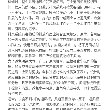
检修时，整个系统通风柜就不能使用，每个通风柜虽设调节
阀，使用仍然不便。分散式排风系统可按需要启闭通风机，相
互不干扰，且可节省能耗，噪声和振动也小，且便于处理不同
性质的有害气体。同一房内如有两个或两个以上通风柜，应划
为一个系统，以免在一个通风
柜工作
而另一个不工作时产生倒
流，引起室内污染。
排风系统有害物质的排放高度应符合国家规定。通常，若周围
50米内没有高层建筑物时，排放高度应超过建筑物最高处至少
2米以上。使用垂直排风管时，应设排水出口，将不用风机时
流入
风机壳底的
雨水排除。排出的废气应向上垂直排放，以利
稀释扩散。实验室进风口应设在建筑物的下风向。
为了避免污染大气，在设计通风柜时，应根据化学操作的性
质，加设空气过滤器等空气净化装置。过滤材料在使用一定时
间之后，应适时更换。各种过滤材料的性质列于表11。设计时
尚应采取适当的措施，保证使排出的污染空气获得有效的稀释
和分散，且
不致重
回实验室内(如经由窗户等)。风道系统应便
于检修和清洗，避免水平风道、直角弯头或接头，力求取得流
线型气流。
通常，长度不到2米的通风柜，风道直径宜为22厘米，通风柜
长度为2—2、67米时，可用30厘米直径的风道。风道应由通风
柜顶中央引出，通至排风机处，否则可能使操作口处气流不