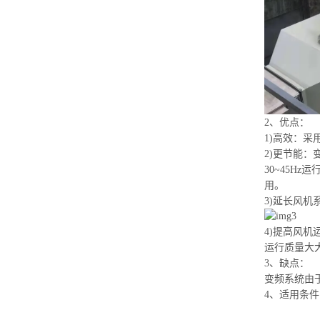
2、优点：
1)高效：
2)更节能
30~45H
用。
3)延长风
4)提高风
运行质量大
3、缺点：
变频系统由
4、适用条