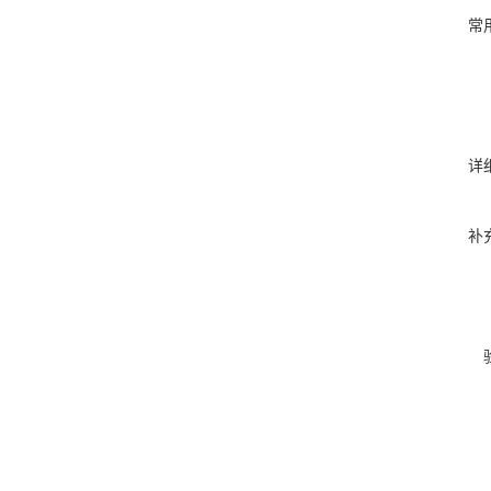
常
详
补