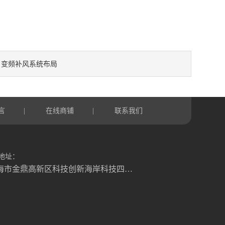
变频补风系统布局
：
言
在线商铺
联系我们
|
|
地址：
珠海市金鼎高新区科技创新海岸科技四路6号