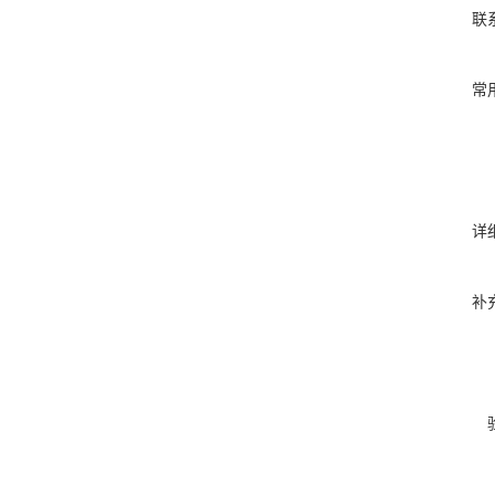
联
常
详
补