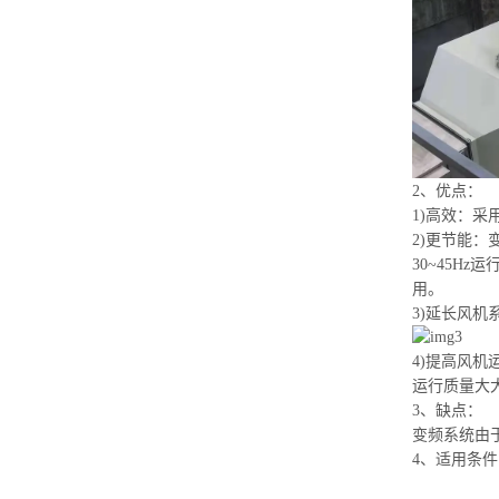
2、优点：
1)高效：
2)更节能
30~45H
用。
3)延长风
4)提高风
运行质量大
3、缺点：
变频系统由
4、适用条