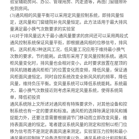
验室辅助房间、办公、管理用房、内走道等，再由门窗缝隙补
充到房间。
(3)通风相的风量平衡可以采用定风量控制系统，即排风量恒
定，送风量和
门窗缝院补充
风量恒定。此方法适用于最大排风
量满足最小换气次数要求的实验室
(4)对于排风量远大于最小通风量要求的房间还可以采用两段式
通风控制系统保证风量平街，即根据通风相的位移信号，排风
机、送风机有2种送风工况，低风量工况应用于维持最小换气
次数的要求，节约能耗。此情形采用了变风量控制系统。通风
柜风量变化时，排风量也会相对变小，此时要求放置在屋顶的
排风机随着通风柜柜门的位置变化而变频，降低风量，保证通
风柜面风速恒定。同时自控系统
改变全
新风风机的频率，降低
风量，维持负压平衡。变风量系统可以降低系统能耗。系统最
大、最小换气次数接近则考虑采用定风量系统，使得系统简
单，降低初投资
通风系统除上文所述对通风柜有特殊要求外，对其他设备和控
制系统也有一定的要求和标准。通风柜的选择除满足排风和捕
捉能力外，还要注意需要根据调节门移动而立即改变风量，维
持表面风速的恒定。笔者建议系统风量的测定和控制以柜门位
移为信号而不是测定表面风速来测定。实验室压力控制和最小
通风量的控制除了设备选型因素以外，通风系统设计和控制系