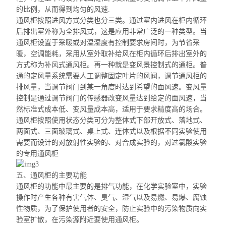
的比例，从而得到均匀的风速.
通风
柜按照
进风方式分类也分三类。通过室内进风在柜内循环
后排出室外称为全排风式，这是应用非常广泛的一种类型。当
通风
柜设置
于采暖或对温湿度有控制要求房间时，为节省采
暖，空调能耗，采用从室外取补给风在柜内循环后排出室外的
方式称为补风式通风柜。再一种就是变风景控制式的通柜。普
通的定风量系统需要人工调整固定叶片的风阀，调节通风柜
的
排风量，当调节阀门到某一角度时达到希望的面风速。变风量
控制是通过调节阀门的传感器改变风量达到给定的面风速，当
然标准式成本低、变风量成本高，适用于要求精度高的场合。
通风
柜按照
使用状态分类可分为整体式下部开放式、落地式、
两面式、三面玻璃式、桌上式、连体式以及根据不同实验使用
需要而设计的对放射性实验的、对合成实验的，对过氯酸实验
的专用通风柜
五、通风柜的主要功能
通风柜的功能中最主要的是排气功能，在化学实验室中，实验
操作时产生各种有害气体、臭气、湿气以及易燃、易爆、腐蚀
性物质，为了保护使用者的安全，防止实验中的污染物质向实
验室扩散，在污染源附近要使用通风柜。