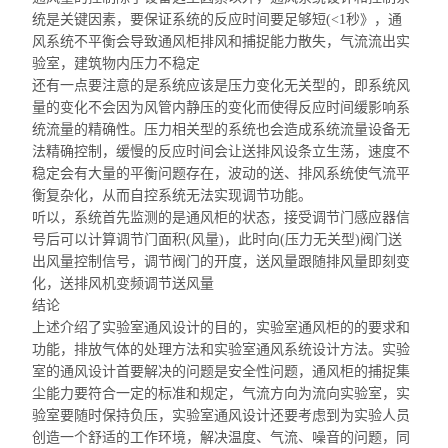
统是关键因素，要保证系统的反应时间要足够短(<1秒
》
，通
风系统不平衡会导致通风柜排风和捕捉能力散失，气流流出实
验室，建筑物内压力不稳定
还有一点要注意的是系统应该是压力变化无关型的，即系统风
量的变化不会因为风管内静压的变化而使得反应时间
缓影响
系
统流量的精确性。压力相关型的系统也会造成系统流量设备无
法精确控制，缓慢的反应时间会让送排风
设条立
生荡，速度不
稳定会有大量的平衡问题存在，波动的送、排风系统使气流平
衡复杂化，从而自控系统无法实现调节功能。
听以，系统首先监测的是通风柜的状态，接受调节门感应器信
号后可以计算调节
门面积
(风量)，此时向(压力无关型)阀门送
出风量控制信号，调节阀门的开度，送风量跟随排风量即刻变
化，送排风机变频调节送风量
结论
上述介绍了实验室通风设计的目的，实验室通风柜的
的
要求和
功能，排放气体的处理方法和实验室通风系统设计方法。实验
室的通风设计首要解决的问题是安全性问题，通风柜的捕捉集
尘能力要符合一定的标准和规定，气流方向为流向实验室，实
验室要随时保持负压，实验室通风设计还要考虑到为实验人员
创造一个舒适的工作环境，解决温度、气流、噪音的问题，同