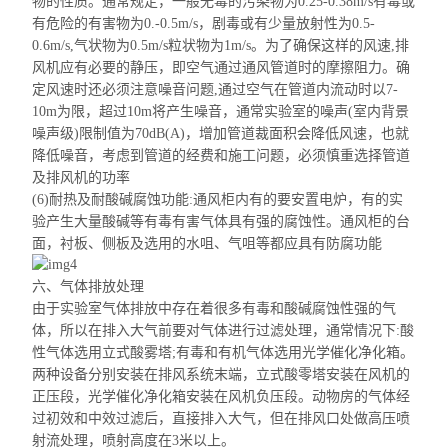
物的性质。通常规定，一般无毒的污染物为0.25-0.38m/s有毒或
有危险的有害物为0.-0.5m/s，剧毒或有少量放射性为0.5-
0.6m/s,气状物为0.5m/s粒状物为1m/s。为了确保这样的风速,排
风机应有必要的静压，即空气通过通风管道时的摩擦阻力。确
定风速时还必须注意噪音问题,通过空气在管道内流动时以7-
10m为限，超过10m将产生噪音，通常实验室的噪声(室内背景
噪声级)限制值为70dB(A)，增加管道
裁
面积会降低风速，也就
降低噪音，考虑到管道的经费和施工问题，必须慎重选择管道
及排风机的功率
(6)耐热及耐酸碱腐蚀功能:通风柜内有的要安置电炉，有的实
验产生大量酸碱等有毒有害气体具有强的腐蚀性。通风柜的台
面，衬板、侧板及选用的水
咀
、气
咀
等都应具有防腐功能
六、气体排放处理
由于实验室气体排放中存在着很多有毒和酸碱腐蚀性强的气
体，所以在排入大气前要对气体进行过滤处理，通常情况下:酸
性气体选用立式酸雾塔;有毒和有机气体选用光学催化净化箱。
两种设备分别安装在排风系统末端，立式
酸零塔
安装在风机的
正压段，光学催化净化箱安装在风机负压段。动物房的气体经
过初效和中
效
过滤后，直接排入大气，但在排风口处做高压喷
射流处理，喷射高度在3米以上。