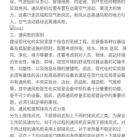
现，气流组织从办公、管理用房、内走道、到产生危险物质的
实验房间。通风柜的位置布置在远离空气流动、紊流大的地
方，远离行走区域和空气新风区。新风从远离通风柜的地方引
入，空气流动路径远离通风柜。
三、通风柜的类别
建设现代化的实验室是个综合的系统工程。在装备各种仪器设
备及其配套设施的同时，既要考虑供电、给水、排水.送风、排
风、净化、排污等要求，还要考虑到对人员、物体、周边环境
的安全性，噪音、异味、视觉环境的舒适性仪器设备的可操作
性、功能性，以及信息处理的便捷性。因此，现代化的实验室
必须有最佳的设计和高品质的设备去满足在现代化实验室设备
中有通风柜、中央实验台、边台、药品柜、器皿柜、气瓶柜
等，其中通风柜是生化实验室设备中担负着十分重要的功能，
是不可少的设备。因此，选择通风柜是实验室建设中的重要问
题，必须引起足够的重视。
四、通风柜按
照排风方式
分类
分为上部排风式、下部排风式和上下同时排风式三类。为保证
工作区风速均匀，对于
冷过程
的通风柜应采用下部排风式，对
于
热过程
的通风
柜采用
上部排风式，对于发热量不稳定的过
程，可在上下均设排风口随柜内发热量的变化调节上下排风量