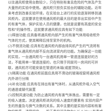
以往通风
柜使用
台数较少，只在特别有害且危险的气体及产生
大量热的实验中使用。
通风柜只担负
实验台的辅助功能。近年
来考虑到改善实验环境，在实验台上进行的实验逐渐转移到通
风柜内，这就要求在使用通风柜的最大目的是非出实验中产生
的有害气体，保护实验人员的健康，也就是说要有高度的安全
性和*的操作性，这就要求通风柜应具有如下功能:
(1)释放功能:应具备将通风
柜内部
产生的有害气体用吸收柜外
气体的方式，使其稀释后排至室外的机构。
(2)不倒流功能:应具有在通风
柜内部
由排风机产生的气流将有
害气体从通风柜内部
不
反向流进室内的功能。为确保这一功能
的实现，一台通风柜与一台通风机用单一管道连接是好的方
法，不能用单一管道连接的，也只限于同层司
一
房间的可并
联，通风机尽可能安装在管道的未端(或屋顶处)。
(3)隔离功能:在通风柜前面应具用不滑动的玻璃视窗将通风柜
内外进行分隔
(4)补充功能:应具有在排出有害气体时，从通风柜外吸入空气
的通道或替代装置
(5)控制风速功能:为防止通风柜内有害气体逸出，需要有一定
的吸入速度。决定通风柜进风的吸入速度的要素有:实验内容产
生的热量及与换气次数的关系。其中主要的是实验内容和有害