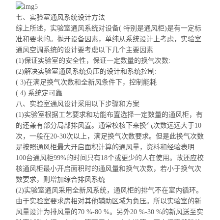
七、
实验室通风系统设计方法
综上所述，实验室通风系统对设备( 特别是通风柜)是有一定标
准和要求的。抛开设备因素，单纯从系统设计上考虑，实验室
通风空调系统的设计要考虑以下几个主要因素
(1)保证实验室的安全性，保证一定数量的换气次数:
(2)解决实验室通风系统负压的设计和系统控制:
( 3)在满足换气次数和全新风条件下，控制能耗
( 4) 系统定可靠
八、
实验室通风设计采用以下步骤和方案
(1)实验室根据工艺要求和功能布置选择一定数量的通风柜，有
的还兼有部分局部排风置。通常校核下来换气次数远远大于10
次，一般在20-30次以上，满足换气次数要求。但是此
换气次数
是按照通风
柜最大
开启面积计算的通风量，资料和经验表明
100台通风柜99%的时间只有18个或更少的人在使用。故还应校
核通风柜最小开启面积时的通风量和换气次数，若小于换气次
数要求，则增加综合排风系统
(2)实验室通风采用全新风系统，通风柜的排气不在室内循环。
由于实验室要求
房相对
其他辅助区域为负压。所以实验室的新
风量设计为排风量的70 %-80 %。另外20 %-30 %的新风送至实