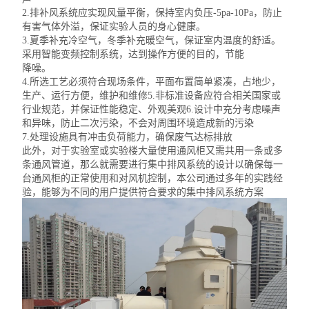
2.
排补风系统
应实现风量平衡，保持室内负压-5pa-10Pa，防止
有害气体外溢，保证实验人员的身心健康。
3.夏季补充冷空气，冬季补充暖空气，保证室内温度的舒适。
采用智能变频控制系统，达到操作方便的目的，节能
降噪。
4.所选工艺必须符合现场条件，平面布置简单紧凑，占地少，
生产、运行方便，维护和维修5.非标准设备应符合相关国家或
行业规范，并保证性能稳定、外观美观6.设计中充分考虑噪声
和异味，防止二次污染，不会对周围环境造成新的污染
7.处理设施具有冲击负荷能力，确保废气达标排放
此外，对于实验室或实验楼大量使用通风柜又需共用一条或多
条通风管道，那么就需要进行集中排风系统的设计以确保每一
台通风柜的正常使用和对风机控制，本公司通过多年的实践经
验，能够为不同的用户提供符合要求的集中排风系统方案