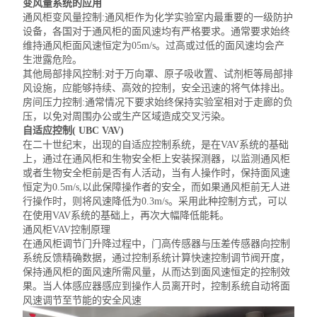
变风量系统的应用
通风柜变风量
控制:通风柜作为化学实验室内最重要的一级防护
设备，各国对于通风柜的面风速均有严格要求。通常要求始终
维持通风柜面风速恒定为05m/s。过高或过低的面风速均会产
生泄露危险。
其他局部排风控制:对于万向罩、原子吸收置、试剂柜等局部排
风设施，应能够持续、高效的控制，安全迅速的将气体排出。
房间压力控制:通常情况下要求始终保持实验室相对于走廊的负
压，以免对周围办公或生产区域造成交叉污染。
自适应控制( UBC VAV)
在二十世纪末，出现的自适应控制系统，是在VAV系统的基础
上，通过在通风柜和生物安全柜上安装探测器，以监测通风
柜
或者
生物安全柜前是否有人活动，当有人操作时，
保持面
风速
恒定为0.5m/s,以此保障操作者的安全，而如果通风柜前无人进
行操作时，则将风速降低为0.3m/s。采用此种控制方式，可以
在使用VAV系统的基础上，再次大幅降低能耗。
通风柜VAV控制原理
在通风柜调节门升降过程中，门高传感器与压差传感器向控制
系统反馈精确数据，通过控制系统计算快速控制调节阀开度，
保持通风柜的面风速所需风量，从而达到面风速恒定的控制效
果。当人体感应器感应到操作人员离开时，控制系统自动将面
风速调节至节能的安全风速