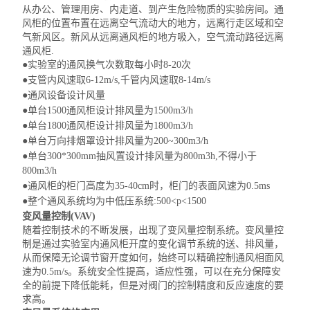
从办公、管理用房、内走道、到产生危险物质的实验房间。通
风柜的位置布置在远离空气流动大的地方，远离行走区域和空
气新风区。新风从远离通风柜的地方吸入，空气流动路径远离
通风柜.
●
实验室的通风换气次数取每小时8-20次
●
支管内风速取6-12m/s,千管内风速取8-14m/s
●
通风设备设计风量
●
单台1500通风
柜设计排
风量为1500m3/h
●
单台1800通风
柜设计排
风量为1800m3/h
●
单台万向排烟罩设计排风量为200~300m3/h
●
单台300*300mm抽风
置设计排
风量为800m3h,不得小于
800m3/h
●
通风柜的柜门高度为35-40cm时，柜门的表面风速为0.5ms
●
整个通风系统均为中低压系统:500<p<1500
变风量控制(VAV)
随着控制技术的不断发展，出现了变风量控制系统。变风量控
制是通过实验室内
通风柜开度
的变化调节系统的送、排风量，
从而保障无论调节窗开度如何，始终可以精确控制通风相面风
速为0.5m/s。系统安全性提高，适应性强，可以在充分保障安
全的前提下降低能耗，但是对阀门的控制精度和反应速度的要
求高。