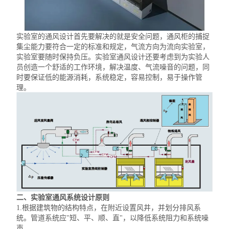
实验室的通风设计首先要解决的就是安全问题，通风柜的捕捉
集尘能力要符合一定的标准和规定，气流方向为流向实验室，
实验室要随时保持负压。实验室通风设计还要考虑到为实验人
员创造一个舒适的工作环境，解决温度、气流噪音的问题，同
时要保证低的能源消耗，系统稳定，容易控制，易于操作管
理。
二
、
实验室通风系统设计原则
1.根据建筑物的结构特点，在附近设置风井，并划分排风系
统。管道系统应
"
短、平、顺、直
"
，以降低系统阻力和系统噪
声