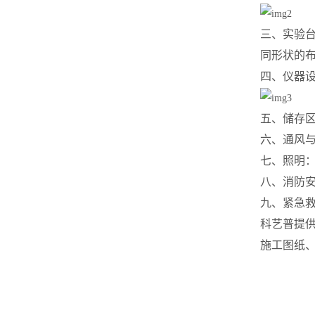
三、实验
同形状的
四、仪器
五、储存
六、通风
七、照明
八、消防
九、紧急
科
艺普
提
施工图纸