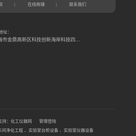
言
在线商铺
联系我们
|
|
地址：
珠海市金鼎高新区科技创新海岸科技四路6号
支持：
化工仪器网
管理登陆
、车间净化工程 、实验室台柜设备 、实验室仪器设备