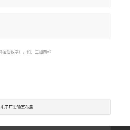
阿拉伯数字），如：三加四=7
电子厂实验室布局
：