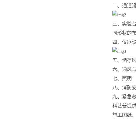
二、通道
三、实验
同形状的
四、仪器
五、储存
六、通风
七、照明
八、消防
九、紧急
科
艺普
提
施工图纸