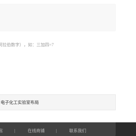
阿拉伯数字），如：三加四=7
电子化工实验室布局
：
言
在线商铺
联系我们
|
|