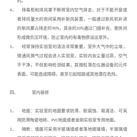
的。
4、
排毒柜和排风罩不断将室内空气排走，对于不能开窗或
者排风量大的房间采用补新风装置，一般通过新风机补进
的新风要占排走的
90%
，其余的
10%
通过门缝补充，使房间
形成微负压环境，防止室内的有毒物质溢出室外。
5、
经常保持实验室的清洁非常重要，室外大气中的尘埃，
借通风换气过程会进入实验室，实验内含尘量过高，空气
不干净，不但影响检测结果，其微粒落在仪器设备的元件
表面，
可能造成障碍，甚至引起短路或其他潜在危险。
四、
室内装修
1、
地面：实验室的地面要求防滑、耐腐蚀、易清洁、可采
用防滑陶瓷地砖、
PVC
地面或者金刚实验室专用地面。
2、
隔断：墙面可采用半玻璃
墙或者
落地玻璃墙，半玻璃墙