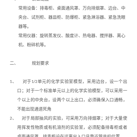
常用设备：排毒柜、桌面通风罩、万向排烟罩、边台、中
央台、试剂柜、器皿柜、防爆柜、紧急淋浴器、紧急
洗眼
器等
。
常用仪器：旋转蒸发仪、酸度计、热电器、搅拌器、离心
机、粉碎机等。
二、
规划要求
1、
对于
1/2
单元的化学实验室模型，采用边台，设一个出
口；对于一个标准单元以上的化学实验模型，可以采用一
个以上的中央台，设两个以上出口，必须确保入口通畅，
不能出现通道死角
2、
对于局部抽风的实验，可采用万向排烟罩；对于大量使
用
挥发性物质或有机溶剂的实验室，必须配备排毒
柜或者
桌面通风罩，排毒柜设在远离出入口且靠近管井的位置。