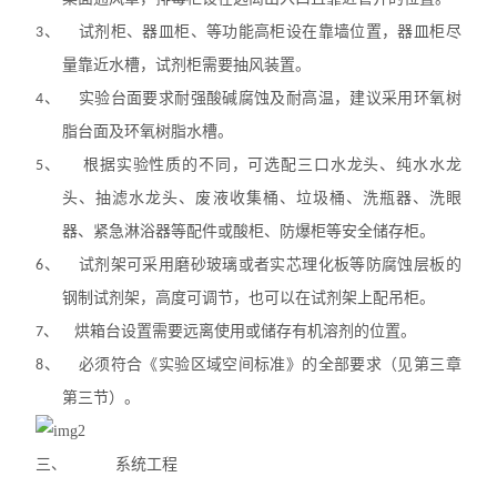
3、
试剂柜、器皿柜、等
功能高柜设在
靠墙位置，器皿柜尽
量靠近水槽，试剂
柜需要
抽风装置。
4、
实验台面要求耐强酸碱腐蚀及耐高温，建议采用环氧树
脂台面及环氧树脂水槽。
5、
根据实验性质的不同，可选配三口水龙头、纯水水龙
头、
抽滤水龙头
、废液收集桶、垃圾桶、洗瓶器、洗眼
器、紧急淋浴器等配件或酸柜、防爆柜等安全储存柜。
6、
试剂架可采用磨砂玻璃或者实芯理化板等防腐蚀层板的
钢制试剂架，高度可调节，也可以在试剂架上配吊柜。
7、
烘箱台
设置需要远离使用或储存有机溶剂的位置。
8、
必须符合《实验区域空间标准》的全部要求（见第三章
第三节）。
三、
系统工程