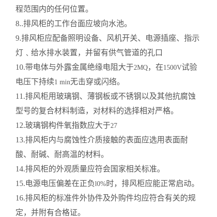
程范围内的任何位置。
8..
排风柜的工作台面应坡向水池。
9.
排风柜应配备照明设备、风机开关、电源插座、指示
灯﹑给水排水装置，并留有供气管道的孔口
10.
带电体与外露金属绝缘电阻大于
，在
试验
2MQ
1500V
电压下持续
无击穿或闪络。
1 min
11.
排风柜用玻璃钢、薄钢板或不锈钢以及其他抗腐蚀
型号的复合材料制造，对材料的选择相对严格。
12.
玻璃钢构件氧指数应大于
27
13.
排风柜内与腐蚀性介质接触的表面应选用表面耐
酸、耐碱、耐高温的材料。
14.
排风柜的外观质量应符会国家相关标准。
15.
电源电压偏差在正负
时，排风柜应能正常启动。
l0%
16.
排风柜的标准件外协件及外购件均应符合有关的规
定，并附有合格证。