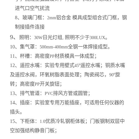
进气口空气扰流
8
、玻璃门框：
铝合金 模具成型组合式门框，钢
2mm
制接插件连接
9
、
照明：
日光灯组
照明不少于
。
30W
,
300LUX
10
、集气罩：
全钢一体焊接成型。
500mm-400mm
11
、杯槽：高密度
材质模具一体成型；
PP
12
、遥控水嘴：实验专用壁式
º遥控水嘴；铜质水嘴
45
及遥控水阀，环氧树脂表面处理；陶瓷阀芯，
º旋
90
转；高密度
开关旋钮；
PP
13
、排气管道：
排风方管或圆管；
PVC
14
、插座：实验室专用万能插座，可适用任何仪器的
插头。
15
、下柜体：
优质冷轧钢柜体板；门板钢制双层中
1.0
空加强结构静音门板；