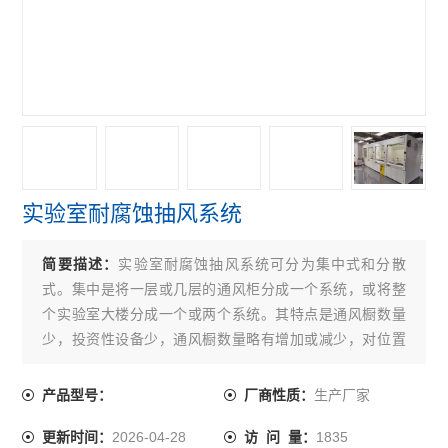
实验室耐腐蚀抽风系统
简要描述：
实验室耐腐蚀抽风系统可分为集中式和分散
式。集中是将一层或几层的通风柜分成一个系统，或将整
个实验室大楼分成一个或两个系统。其特点是通风橱数量
少，投资性设备少，通风橱数量略有增加或减少，对位置
变化有一定的适应性。然而，由于系统体积大，空气量不
容易平衡。虽然每个通风柜都装有调节阀，但使用不方
生产厂家
产品型号：
厂商性质：
便，也不容易达到预期效果。如果系统风道损坏需要维
2026-04-28
1835
更新时间：
访 问 量：
修，整个系统的通风柜不能使用。因此，实验室最初采用