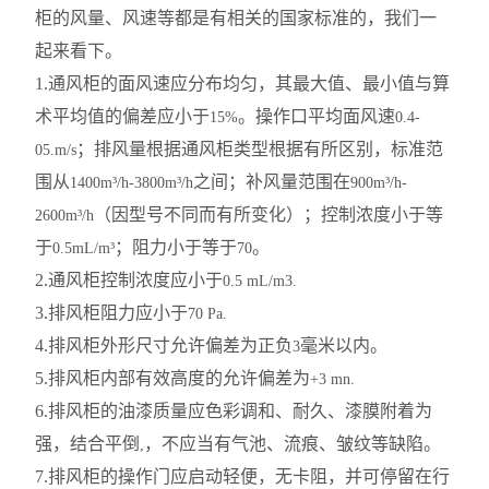
柜的风量、风速等都是有相关的国家标准的，我们一
起来看下。
1.
通风柜的面风速应分布均匀，其最大值、最小值与算
术平均值的偏差应小于
。操作口平均面风速
15%
0.4-
；排风量根据通风柜类型根据有所区别，标准范
05.m/s
围从
之间；补风量范围在
1400m³/h-3800m³/h
900m³/h-
（因型号不同而有所变化）；控制浓度小于等
2600m³/h
于
；阻力小于等于
。
0.5mL/m³
70
2.
通风柜控制浓度应小于
0.5 mL/m3.
3.
排风柜阻力应小于
70 Pa.
4.
排风柜外形尺寸允许偏差为正负
毫米以内。
3
5.
排风柜内部有效高度的允许偏差为
+3 mn.
6.
排风柜的油漆质量应色彩调和、耐久、漆膜附着为
强，结合平倒
，不应当有气池、流痕、皱纹等缺陷。
,
7.
排风柜的操作门应启动轻便，无卡阻，并可停留在行