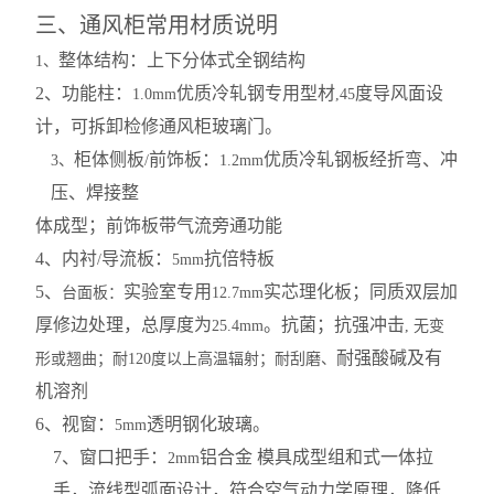
三、通风柜常用材质说明
整体结构：上下分体式全钢结构
1
、
2
、功能柱：
优质冷轧钢专用型材
度导风面设
1.0mm
,45
计，可拆卸检修通风柜玻璃门。
柜体侧板
前饰板：
优质冷轧钢板经折弯、冲
3
、
/
1.2mm
压、焊接整
体成型；前饰板带气流旁通功能
4
、内衬
导流板：
抗倍特板
/
5mm
5
、
实验室专用
实芯理化板；同质双层加
台面板：
12.7mm
厚修边处理，总厚度为
。抗菌；抗强冲击
25.4mm
,
无变
耐强酸碱及有
形或翘曲；耐
120
度以上高温辐射；耐刮磨、
机溶剂
6
、视窗：
透明钢化玻璃。
5mm
7
、窗口把手：
铝合金 模具成型组和式一体拉
2mm
手，流线型弧面设计，符合空气动力学原理，降低