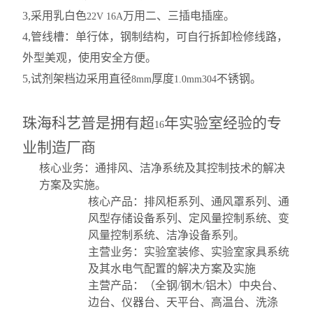
3,
采用乳白色
万用二、三插电插座。
22V 16A
4,
管线槽：单行体，钢制结构，可自行拆卸检修线路，
外型美观，使用安全方便。
5,
试剂架档边采用直径
厚度
不锈钢。
8mm
1.0mm304
珠海科艺普是拥有超
年实验室经验的专
16
业制造厂商
核心业务：通排风、洁净系统及其控制技术的解决
方案及实施。
核心产品：排风柜系列、通风罩系列、通
风型存储设备系列、定风量控制系统、变
风量控制系统、洁净设备系列。
主营业务：实验室装修、实验室家具系统
及其水电气配置的解决方案及实施
主营产品：（全钢
钢木
铝木）中央台、
/
/
边台、仪器台、天平台、高温台、洗涤