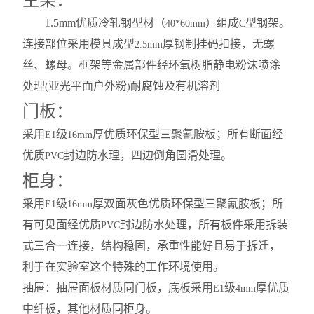
主架：
1.5mm
优质冷轧钢型材（
）组成
型钢架。
40*60mm
C
连接部位采用模具成型
厚钢制挂码扣接，无螺
2.5mm
丝、螺母。框架等金属部件经环氧树脂静电粉沫喷涂
处理
亚光平面户外粉
耐腐蚀及有机溶剂
(
)
门板：
采用
级
厚优质环保型三聚氰胺板；所有断面经
E1
16mm
优质
封边防水理，四边倒角圆滑处理。
PVC
柜身：
采用
级
厚双面灰色优质环保型三聚氰胺板；所
E1
16mm
有可见面经优质
封边防水处理，所有板件采用拆装
PVC
式三合一连接，结构稳固，承重性能好且易于拆迁，
利于在实验室这个特殊的工作环境使用。
抽屉：抽屉面板材质同门板，底板采用
级
厚优质
E1
4mm
中纤板，其他材质同柜身。