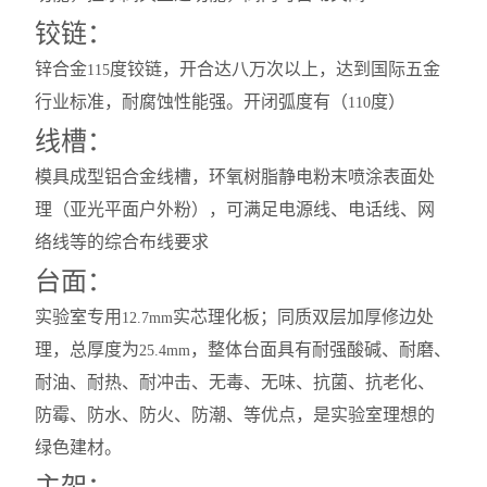
铰链：
锌合金
度铰链，开合达八万次以上，达到国际五金
115
行业标准，耐腐蚀性能强。开闭弧度有（
度）
110
线槽：
模具成型铝合金线槽，环氧树脂静电粉末喷涂表面处
理（亚光平面户外粉），可满足电源线、电话线、网
络线等的综合布线要求
台面：
实验室专用
实芯理化板；同质双层加厚修边处
12.7mm
理，总厚度为
，整体台面具有耐强酸碱、耐磨、
25.4mm
耐油、耐热、耐冲击、无毒、无味、抗菌、抗老化、
防霉、防水、防火、防潮、等优点，是实验室理想的
绿色建材。