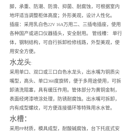
脚，承重、防潮、防滑、抑菌、耐腐蚀，可根据室内
地坪适当调整柜体高度；外形美观，设计人性化。
插座：采用乳白色
万用二、三插电插座，使用
22V 16A
各种国产或进口仪器插头，安全耐用。 管线槽： 单行
体，钢制结构，可自行拆卸检修线路，外型美观，使
用安全方便。
水龙头
:
采用单口、双口或三口白色水龙头，出水嘴为铜质尖
嘴型，高头、单口
度旋转，便于多用途使用，可拆
360
卸清洗阻塞，具有缓压作用。管体部分为黄铜金制，
表面经烤漆喷涂处理，防锈耐腐蚀。出水嘴可拆卸，
内有成型螺纹，可方便连接循环等特殊用水水管。
水槽：
采用
材质，模具成型，耐酸碱腐蚀，台下托底式安
PP