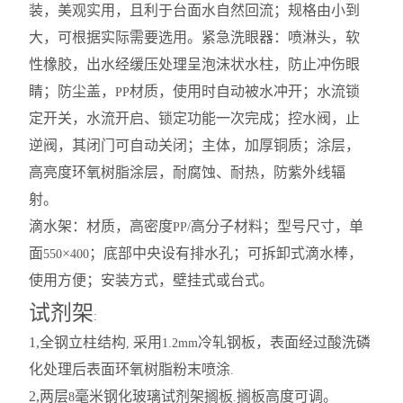
装，美观实用，且利于台面水自然回流；规格由小到
大，可根据实际需要选用。紧急洗眼器：喷淋头，软
性橡胶，出水经缓压处理呈泡沫状水柱，防止冲伤眼
睛；防尘盖，
材质，使用时自动被水冲开；水流锁
PP
定开关，水流开启、锁定功能一次完成；控水阀，止
逆阀，其闭门可自动关闭；主体，加厚铜质；涂层，
高亮度环氧树脂涂层，耐腐蚀、耐热，防紫外线辐
射。
滴水架：材质，高密度
高分子材料；型号尺寸，单
PP/
面
×
；底部中央设有排水孔；可拆卸式滴水棒，
550
400
使用方便；安装方式，壁挂式或台式。
试剂架
:
1,
全钢立柱结构
采用
冷轧钢板，表面经过酸洗磷
,
1.2mm
化处理后表面环氧树脂粉末喷涂
.
2,
两层
毫米钢化玻璃试剂架搁板
搁板高度可调。
8
.