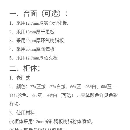
一、台面（可选）：
1
．采用
厚实心理化板
12.7mm
.
2
．采用
厚千思板
13mm
.
3
．采用
厚环氧树脂板
20mm
4
．采用
厚陶瓷板
20mm
5
．采用
厚佰克板
12.7mm
二、柜体：
1
．嵌门式
2
．颜色：
蓝皱—
白皱、
蓝—
白、
蓝—
27#
22#
66#
93#
68#
驼色、
灰—
白（可选），具体颜色详见色彩
144#
79#
93#
样块。
3
．使用材料：
(a)
柜体采用
冷轧钢板树脂粉体喷塑。
1.2mm