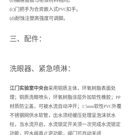
(b)
抽屉底板与柜体材料相同。
(c)
门把手为合资嵌入式
扣手。
PVC
(d)
耐蚀注塑高强度可调脚。
三、配件：
洗眼器、紧急喷淋：
江门实验室中央台
采用铜质主体，环氧树脂表面处
理；铜质洗眼喷头，环氧树脂涂层外加软性橡胶；
PP
材质防尘盖，可被水流自动冲开；
软性
外覆
1.5mm
PVC
不锈钢网供水软管，出水须经缓压处理呈泡沫状水
柱，当水流开启，水流锁定开关须一次完成水流锁定
功能，控水阀具止逆功能，阀门可自动关闭