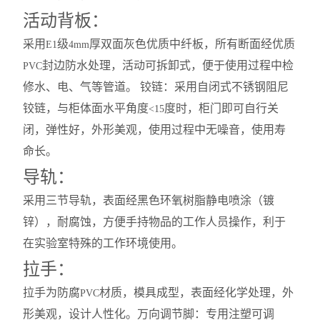
活动背板：
采用
级
厚双面灰色优质中纤板，所有断面经优质
E1
4mm
封边防水处理，活动可拆卸式，便于使用过程中检
PVC
修水、电、气等管道。 铰链：采用自闭式不锈钢阻尼
铰链，与柜体面水平角度
度时，柜门即可自行关
<15
闭，弹性好，外形美观，使用过程中无噪音，使用寿
命长。
导轨：
采用三节导轨，表面经黑色环氧树脂静电喷涂（镀
锌），耐腐蚀，方便手持物品的工作人员操作，利于
在实验室特殊的工作环境使用。
拉手：
拉手为防腐
材质，模具成型，表面经化学处理，外
PVC
形美观，设计人性化。万向调节脚：专用注塑可调