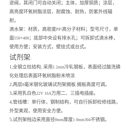
逆阀，其闭门可自动关闭；主体，加厚铜质；涂层，
高亮度环氧树脂涂层，耐腐蚀、耐热，防紫外线辐
射。
滴水架：材质，高密度
高分子材料；型号尺寸，单
PP/
面
×
；底部中央设有排水孔；可拆卸式滴水棒，
550
400
使用方便；安装方式，壁挂式或台式。
试剂架
:
1,
全钢立柱结构
采用
冷轧钢板，表面经过酸洗磷
,
1.2mm
化处理后表面环氧树脂粉末喷涂
.
2,
两层
毫米钢化玻璃试剂架搁板
搁板高度可调。
8
.
3,
采用乳白色
万用二、三插电插座。
22V 16A
4,
管线槽：单行体，钢制结构，可自行拆卸检修线路，
外型美观，使用安全方便。
5,
试剂架档边采用直径
厚度
不锈钢。
8mm
1.0mm304