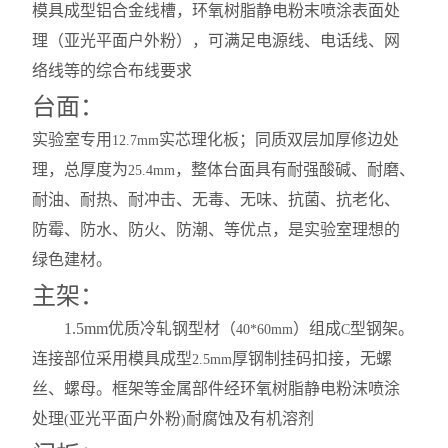
模具成型铝合金线槽，环氧树脂静电粉末喷涂表面处
理（亚光平面户外粉），可满足电源线、电话线、网
络线等的综合布线要求
台面：
实验室专用
实芯理化板；同质双层加厚修边处
12.7mm
理，总厚度为
，整体台面具有耐强酸碱、耐磨、
25.4mm
耐油、耐热、耐冲击、无毒、无味、抗菌、抗老化、
防霉、防水、防火、防潮、等优点，是实验室理想的
绿色建材。
主架：
1.5mm
优质冷轧钢型材（
）组成
型钢架。
40*60mm
C
连接部位采用模具成型
厚钢制挂码扣接，无螺
2.5mm
丝、螺母。框架等金属部件经环氧树脂静电粉沫喷涂
处理
亚光平面户外粉
耐腐蚀及有机溶剂
(
)