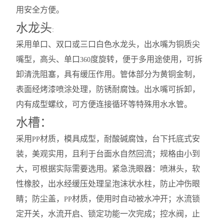
用安全方便。
水龙头
:
采用单口、双口或三口白色水龙头，出水嘴为铜质尖
嘴型，高头、单口
度旋转，便于多用途使用，可拆
360
卸清洗阻塞，具有缓压作用。管体部分为黄铜金制，
表面经烤漆喷涂处理，防锈耐腐蚀。出水嘴可拆卸，
内有成型螺纹，可方便连接循环等特殊用水水管。
水槽：
采用
材质，模具成型，耐酸碱腐蚀，台下托底式安
PP
装，美观实用，且利于台面水自然回流；规格由小到
大，可根据实际需要选用。紧急洗眼器：喷淋头，软
性橡胶，出水经缓压处理呈泡沫状水柱，防止冲伤眼
睛；防尘盖，
材质，使用时自动被水冲开；水流锁
PP
定开关，水流开启、锁定功能一次完成；控水阀，止