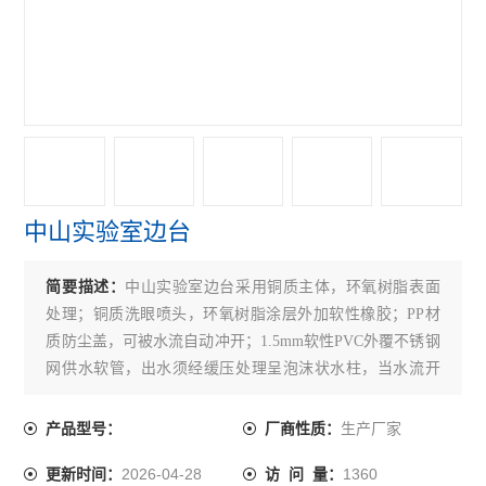
中山实验室边台
简要描述：
中山实验室边台采用铜质主体，环氧树脂表面
处理；铜质洗眼喷头，环氧树脂涂层外加软性橡胶；PP材
质防尘盖，可被水流自动冲开；1.5mm软性PVC外覆不锈钢
网供水软管，出水须经缓压处理呈泡沫状水柱，当水流开
启，水流锁定开关须一次完成水流锁定功能，控水阀具止
逆功能，阀门可自动关闭
生产厂家
产品型号：
厂商性质：
2026-04-28
1360
更新时间：
访 问 量：