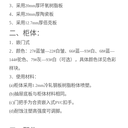
3
．采用
厚环氧树脂板
20mm
4
．采用
厚陶瓷板
20mm
5
．采用
厚佰克板
12.7mm
二、柜体：
1
．嵌门式
2
．颜色：
蓝皱—
白皱、
蓝—
白、
蓝—
27#
22#
66#
93#
68#
驼色、
灰—
白（可选），具体颜色详见色彩
144#
79#
93#
样块。
3
．使用材料：
(a)
柜体采用
冷轧钢板树脂粉体喷塑。
1.2mm
(b)
抽屉底板与柜体材料相同。
(c)
门把手为合资嵌入式
扣手。
PVC
(d)
耐蚀注塑高强度可调脚。