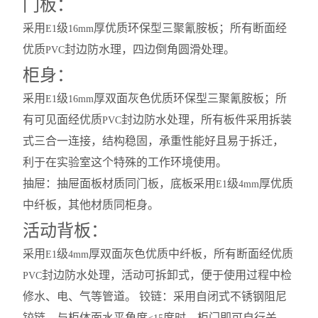
门板：
采用
级
厚优质环保型三聚氰胺板；所有断面经
E1
16mm
优质
封边防水理，四边倒角圆滑处理。
PVC
柜身：
采用
级
厚双面灰色优质环保型三聚氰胺板；所
E1
16mm
有可见面经优质
封边防水处理，所有板件采用拆装
PVC
式三合一连接，结构稳固，承重性能好且易于拆迁，
利于在实验室这个特殊的工作环境使用。
抽屉：抽屉面板材质同门板，底板采用
级
厚优质
E1
4mm
中纤板，其他材质同柜身。
活动背板：
采用
级
厚双面灰色优质中纤板，所有断面经优质
E1
4mm
封边防水处理，活动可拆卸式，便于使用过程中检
PVC
修水、电、气等管道。 铰链：采用自闭式不锈钢阻尼
铰链，与柜体面水平角度
度时，柜门即可自行关