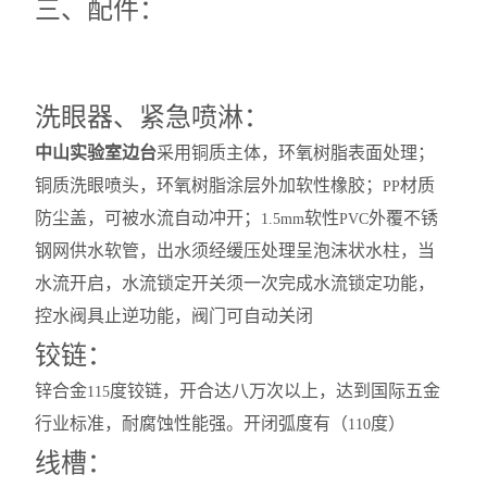
三、配件：
洗眼器、紧急喷淋：
中山实验室边台
采用铜质主体，环氧树脂表面处理；
铜质洗眼喷头，环氧树脂涂层外加软性橡胶；
材质
PP
防尘盖，可被水流自动冲开；
软性
外覆不锈
1.5mm
PVC
钢网供水软管，出水须经缓压处理呈泡沫状水柱，当
水流开启，水流锁定开关须一次完成水流锁定功能，
控水阀具止逆功能，阀门可自动关闭
铰链：
锌合金
度铰链，开合达八万次以上，达到国际五金
115
行业标准，耐腐蚀性能强。开闭弧度有（
度）
110
线槽：