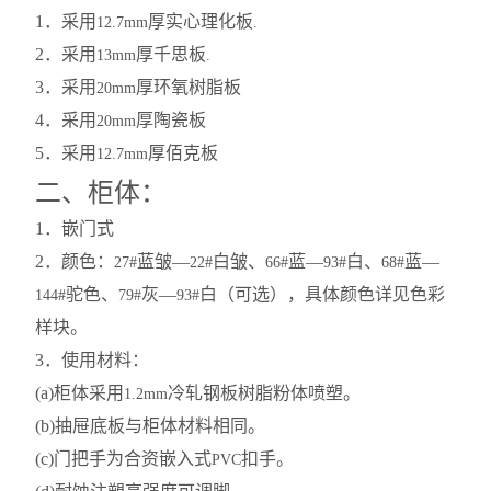
1
．采用
厚实心理化板
12.7mm
.
2
．采用
厚千思板
13mm
.
3
．采用
厚环氧树脂板
20mm
4
．采用
厚陶瓷板
20mm
5
．采用
厚佰克板
12.7mm
二、柜体：
1
．嵌门式
2
．颜色：
蓝皱—
白皱、
蓝—
白、
蓝—
27#
22#
66#
93#
68#
驼色、
灰—
白（可选），具体颜色详见色彩
144#
79#
93#
样块。
3
．使用材料：
(a)
柜体采用
冷轧钢板树脂粉体喷塑。
1.2mm
(b)
抽屉底板与柜体材料相同。
(c)
门把手为合资嵌入式
扣手。
PVC