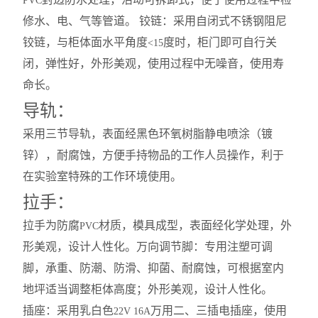
PVC
修水、电、气等管道。 铰链：采用自闭式不锈钢阻尼
铰链，与柜体面水平角度
度时，柜门即可自行关
<15
闭，弹性好，外形美观，使用过程中无噪音，使用寿
命长。
导轨：
采用三节导轨，表面经黑色环氧树脂静电喷涂（镀
锌），耐腐蚀，方便手持物品的工作人员操作，利于
在实验室特殊的工作环境使用。
拉手：
拉手为防腐
材质，模具成型，表面经化学处理，外
PVC
形美观，设计人性化。万向调节脚：专用注塑可调
脚，承重、防潮、防滑、抑菌、耐腐蚀，可根据室内
地坪适当调整柜体高度；外形美观，设计人性化。
插座：采用乳白色
万用二、三插电插座，使用
22V 16A