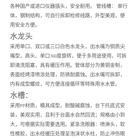
各种国产或进口仪器插头，安全耐用。 管线槽： 单行
体，钢制结构，可自行拆卸检修线路，外型美观，使
用安全方便。
水龙头
:
采用单口、双口或三口白色水龙头，出水嘴为铜质尖
嘴型，高头、单口
度旋转，便于多用途使用，可拆
360
卸清洗阻塞，具有缓压作用。管体部分为黄铜金制，
表面经烤漆喷涂处理，防锈耐腐蚀。出水嘴可拆卸，
内有成型螺纹，可方便连接循环等特殊用水水管。
水槽：
采用
材质，模具成型，耐酸碱腐蚀，台下托底式安
PP
装，美观实用，且利于台面水自然回流；规格由小到
大，可根据实际需要选用。紧急洗眼器：喷淋头，软
性橡胶，出水经缓压处理呈泡沫状水柱，防止冲伤眼