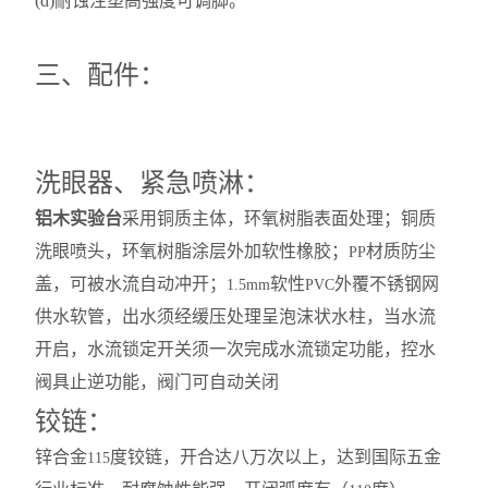
(d)
耐蚀注塑高强度可调脚。
三、配件：
洗眼器、紧急喷淋：
铝木实验台
采用铜质主体，环氧树脂表面处理；铜质
洗眼喷头，环氧树脂涂层外加软性橡胶；
材质防尘
PP
盖，可被水流自动冲开；
软性
外覆不锈钢网
1.5mm
PVC
供水软管，出水须经缓压处理呈泡沫状水柱，当水流
开启，水流锁定开关须一次完成水流锁定功能，控水
阀具止逆功能，阀门可自动关闭
铰链：
锌合金
度铰链，开合达八万次以上，达到国际五金
115