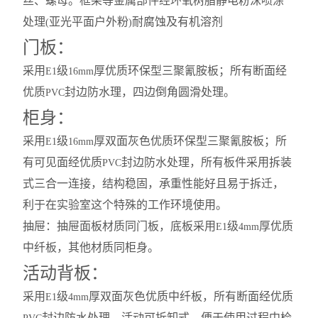
丝、螺母。框架等金属部件经环氧树脂静电粉沫喷涂
处理
亚光平面户外粉
耐腐蚀及有机溶剂
(
)
门板：
采用
级
厚优质环保型三聚氰胺板；所有断面经
E1
16mm
优质
封边防水理，四边倒角圆滑处理。
PVC
柜身：
采用
级
厚双面灰色优质环保型三聚氰胺板；所
E1
16mm
有可见面经优质
封边防水处理，所有板件采用拆装
PVC
式三合一连接，结构稳固，承重性能好且易于拆迁，
利于在实验室这个特殊的工作环境使用。
抽屉：抽屉面板材质同门板，底板采用
级
厚优质
E1
4mm
中纤板，其他材质同柜身。
活动背板：
采用
级
厚双面灰色优质中纤板，所有断面经优质
E1
4mm
封边防水处理，活动可拆卸式，便于使用过程中检