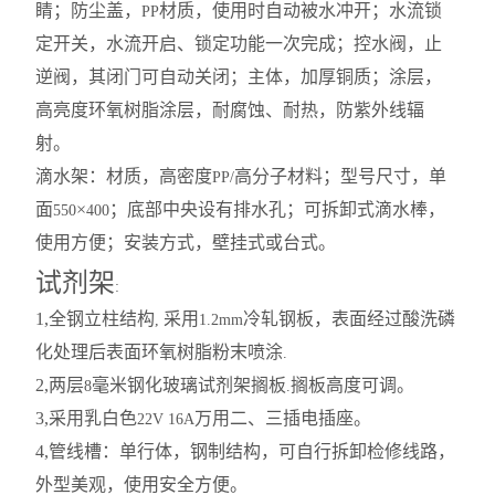
睛；防尘盖，
材质，使用时自动被水冲开；水流锁
PP
定开关，水流开启、锁定功能一次完成；控水阀，止
逆阀，其闭门可自动关闭；主体，加厚铜质；涂层，
高亮度环氧树脂涂层，耐腐蚀、耐热，防紫外线辐
射。
滴水架：材质，高密度
高分子材料；型号尺寸，单
PP/
面
×
；底部中央设有排水孔；可拆卸式滴水棒，
550
400
使用方便；安装方式，壁挂式或台式。
试剂架
:
1,
全钢立柱结构
采用
冷轧钢板，表面经过酸洗磷
,
1.2mm
化处理后表面环氧树脂粉末喷涂
.
2,
两层
毫米钢化玻璃试剂架搁板
搁板高度可调。
8
.
3,
采用乳白色
万用二、三插电插座。
22V 16A
4,
管线槽：单行体，钢制结构，可自行拆卸检修线路，
外型美观，使用安全方便。