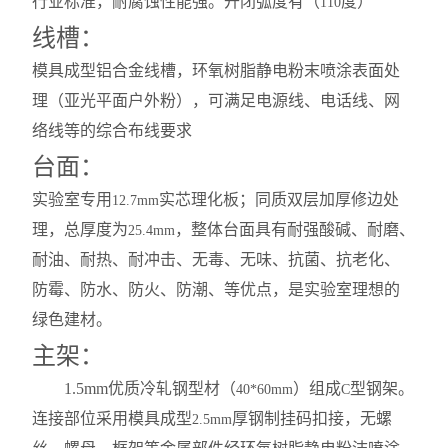
行业标准，耐腐蚀性能强。开闭弧度有（
度）
110
线槽：
模具成型铝合金线槽，环氧树脂静电粉末喷涂表面处
理（亚光平面户外粉），可满足电源线、电话线、网
络线等的综合布线要求
台面：
实验室专用
实芯理化板；同质双层加厚修边处
12.7mm
理，总厚度为
，整体台面具有耐强酸碱、耐磨、
25.4mm
耐油、耐热、耐冲击、无毒、无味、抗菌、抗老化、
防霉、防水、防火、防潮、等优点，是实验室理想的
绿色建材。
主架：
1.5mm
优质冷轧钢型材（
）组成
型钢架。
40*60mm
C
连接部位采用模具成型
厚钢制挂码扣接，无螺
2.5mm