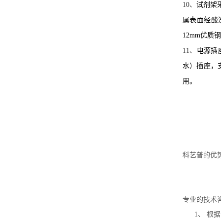
10
、
试剂架
属表面经酸
12mm
优质钢
11
、
电源插
水）插座，
用。
科艺普的优
专业的技术
1、
根据