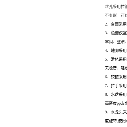
丝孔采用拉
不变形。可
2
、台面
采用
3
、
色谱仪室
牢固、整洁
4
、
地脚
采用
5
、
滑轨
采用
无噪音，强
6
、
铰链
采用
7
、
拉手
采用
8
、
水盆
采用
高密度
pp
去
9
、
水龙头
采
度旋转
,
使用