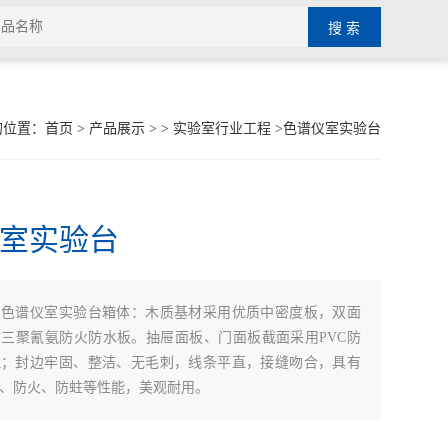
的位置：
首页
>
产品展示
> >
实验室行业工程
>色谱仪室实验台
室实验台
：
色谱仪室实验台箱体：木质基材采用优质中密度板，双面
三聚氰氨防火防水板。抽屉面板、门面板截面采用PVC防
理；封边牢固、整洁、无毛刺，线条平直，接缝吻合，具有
、防火、防蛀等性能，美观耐用。