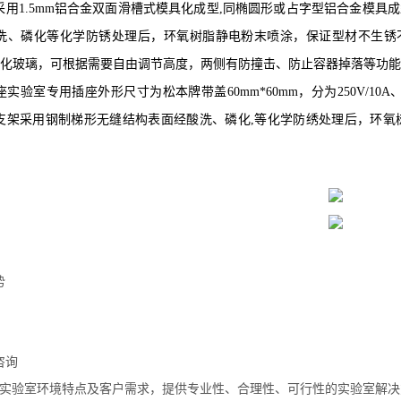
采用
1.5mm
铝合金双面滑槽式模具化成型
,
同椭圆形或占字型铝合金模具成
洗、磷化等化学防锈处理后，环氧树脂静电粉末喷涂，保证型材不生锈
化玻璃，可根据需要自由调节高度，两侧有防撞击、防止容器掉落等功能
座
实验室专用插座外形尺寸为松本牌带盖
60mm*60mm
，分为
250V/10A
支架采用钢制梯形无缝结构表面经酸洗、磷化
,
等化学防绣处理后，环氧
势
咨询
实验室环境特点及客户需求，提供专业性、合理性、可行性的实验室解决