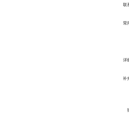
联
常
详
补