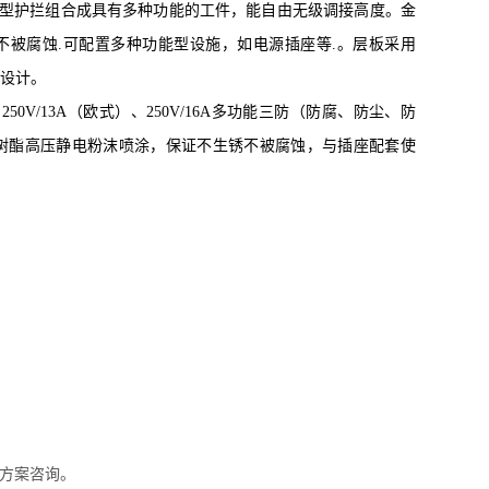
型护拦组合成具有多种功能的工件，能自由无级调接高度。金
不被腐蚀
.
可配置多种功能型设施，如电源插座等
.
。层板采用
设计。
、
250V/13A
（欧式）、
250V/16A
多功能三防（防腐、防尘、防
树酯高压静电粉沫喷涂，保证不生锈不被腐蚀，与插座配套使
方案咨询。