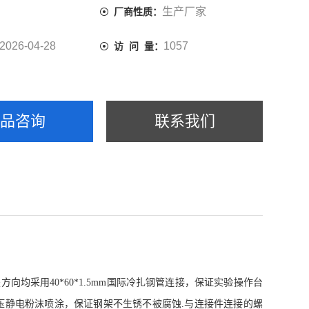
生产厂家
厂商性质：
2026-04-28
1057
访 问 量：
产品咨询
联系我们
竖方向均采用
40*60*1.5mm
国际冷扎钢管连接，保证实验操作台
压静电粉沫喷涂，保证钢架不生锈不被腐蚀
.
与连接件连接的螺