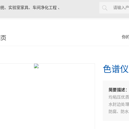
统、实验室家具、车间净化工程 、
细页
你
色谱仪
简要描述
均粘压优质
水封边处
防腐、防水