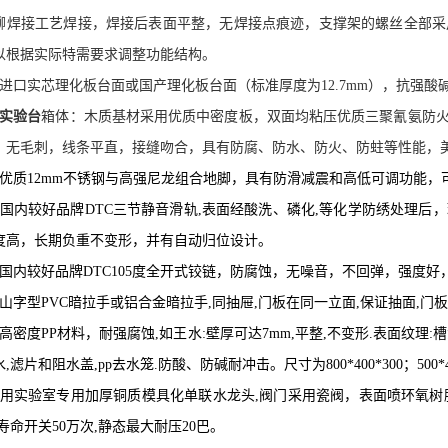
铆焊接工艺焊接，焊接后表面平整，无焊接点痕迹，支撑架的螺丝全部采
以根据实际特需要求调整功能结构。
进口实芯理化板台面或国产理化板台面（标准厚度为
12.7mm
），抗强酸
实验台
箱体：
木质基材采用优质中密度板，双面均粘压优质三聚氰氨防
、无毛刺，线条平直，接缝吻合，具有防腐、防水、防火、防蛀等性能，
优质
12mm
不锈钢与高强尼龙组合地脚，具有防滑减震和高低可调功能，
国内较好品牌
DTC
三节静音滑轨
,
表面经酸洗、磷化
,
等化学防绣处理后，
度高，长期负重不变形，并有自动归位设计。
国内较好品牌
DTC105
度全开式铰链，防腐蚀，无噪音，不回弹，强度好
山字型
PVC
暗拉手或铝合金暗拉手
,
同抽屉
,
门板在同一立面
,
保证抽面
,
门板
高密度
PP
材料，耐强腐蚀
,
如王水
:
壁厚可达
7mm,
平整
,
不变形
.
表面纹理
:
槽
水
,
滤片和阻水盖
,pp
去水笼
.
防酸、防碱耐冲击
。尺寸为
800*400*300
；
500*
用实验室专用加厚铜质模具化单联水龙头
,
阀门采用瓷阀，表面喷环氧树
寿命开关
50
万次
,
静态最大耐压
20
巴。