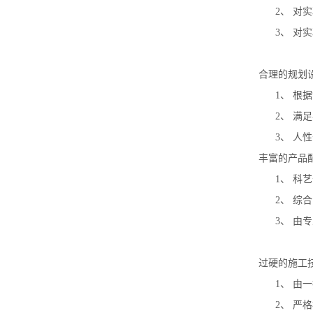
2、
对实
3、
对实
合理的规划
1、
根据
2、
满足
3、
人性
丰富的产品
1、
科艺
2、
综合
3、
由专
过硬的施工
1、
由一
2、
严格