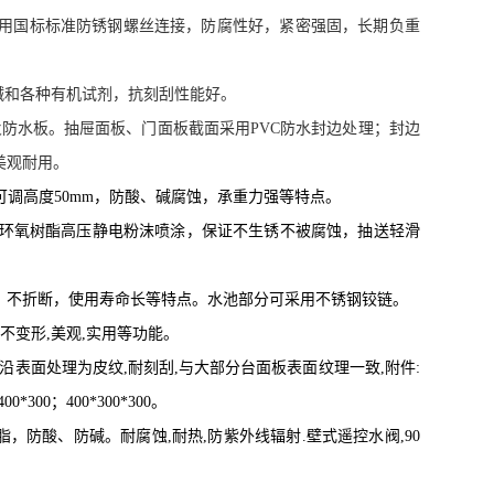
用国标标准防锈钢螺丝连接，防腐性好，紧密强固，长期负重
碱和各种有机试剂，抗刻刮性能好。
火防水板。抽屉面板、门面板截面采用
PVC
防水封边处理；封边
美观耐用。
可调高度
50mm
，防酸、碱腐蚀，承重力强等特点。
环氧树酯高压静电粉沫喷涂，保证不生锈不被腐蚀，抽送轻滑
，不折断，使用寿命长等特点。水池部分可采用不锈钢铰链。
不变形
,
美观
,
实用等功能。
沿表面处理为皮纹
,
耐刻刮
,
与大部分台面板表面纹理一致
,
附件
:
400*300
；
400*300*300
。
脂，防酸、防碱
。
耐腐蚀
,
耐热
,
防紫外线辐射
.
壁式遥控水阀
,90