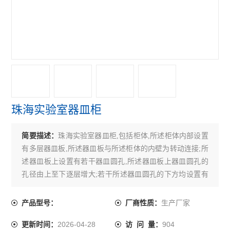
珠海实验室器皿柜
简要描述：
珠海实验室器皿柜,包括柜体,所述柜体内部设置
有多层器皿板,所述器皿板与所述柜体的内壁为转动连接;所
述器皿板上设置有若干器皿圆孔,所述器皿板上器皿圆孔的
孔径由上至下逐层增大;若干所述器皿圆孔的下方均设置有
防倾倒装置,所述防倾倒装置包括弹性伸缩杆,瓶口承托器和
直立辅助杆,所述弹性伸缩杆的上端连接所述器皿板的下表
生产厂家
产品型号：
厂商性质：
面,所述弹性伸缩杆的下端连接所述瓶口承托器的一侧。
2026-04-28
904
更新时间：
访 问 量：