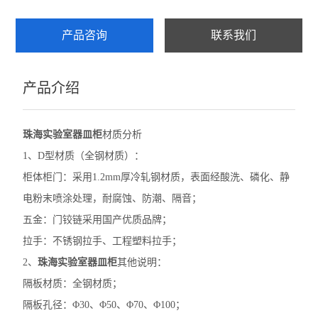
产品咨询
联系我们
产品介绍
珠海实验室器皿柜
材质分析
1
、
D
型材质（全钢材质）：
柜体柜门：采用
1.2mm
厚冷轧钢材质，表面经酸洗、磷化、静
电粉末喷涂处理，耐腐蚀、防潮、隔音；
五金：门铰链采用国产优质品牌；
拉手：不锈钢拉手、工程塑料拉手；
2
、
珠海实验室器皿柜
其他说明：
隔板材质：全钢材质；
隔板孔径：
Φ30
、
Φ50
、
Φ70
、
Φ100
；