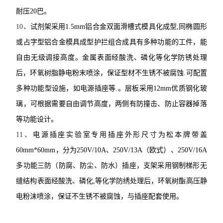
耐压
20
巴。
10
、
试剂架
采用
1.5mm
铝合金双面滑槽式模具化成型
,
同椭圆形
或占字型铝合金模具成型护拦组合成具有多种功能的工件，能
自由无级调接高度。金属表面经酸洗、磷化等化学防锈处理
后，环氧树脂静电粉末喷涂，保证型材不生锈不被腐蚀
.
可配置
多种功能型设施，如电源插座等
.
。层板采用
12mm
优质钢化玻
璃，可根据需要自由调节高度，两侧有防撞击、防止容器掉落
等功能设计。
11
、
电源插座
实验室专用插座外形尺寸为松本牌带盖
60mm*60mm
，分为
250V/10A
、
250V/13A
（欧式）、
250V/16A
多功能三防（防腐、防尘、防水）插座，支架采用钢制梯形无
缝结构表面经酸洗、磷化
,
等化学防绣处理后，环氧树酯高压静
电粉沫喷涂，保证不生锈不被腐蚀，与插座配套使用。