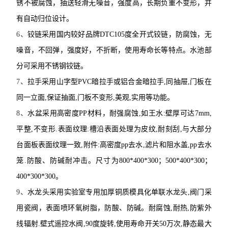
锈不被腐蚀，抽送轻滑无噪音，强度高，长期负重不变形，并
有自动归位设计。
6
、
铰链
采用国内较好品牌
DTC105
度全开式铰链，防腐蚀，无
噪音，不回弹，强度好，不折断，使用寿命长等特点。水池部
分可采用不锈钢铰链。
7
、
拉手
采用山字型
PVC
暗拉手或铝合金暗拉手
,
同抽屉
,
门板在
同一立面
,
保证抽面
,
门板不变形
,
美观
,
实用等功能。
8
、
水盆
采用高密度
PP
材料，耐强腐蚀
,
如王水
:
壁厚可达
7mm,
平整
,
不变形
.
表面纹理
:
槽沿表面处理为皮纹
,
耐刻刮
,
与大部分
台面板表面纹理一致
,
附件
:
高密度
pp
去水
,
滤片和阻水盖
,pp
去水
笼
.
防酸、防碱耐冲击
。尺寸为
800*400*300
；
500*400*300
；
400*300*300
。
9
、
水龙头
采用实验室专用加厚铜质模具化单联水龙头
,
阀门采
用瓷阀，表面喷环氧树脂，防酸、防碱
。
耐腐蚀
,
耐热
,
防紫外
线辐射
.
壁式遥控水阀
,90
度旋转
,
使用寿命开关
50
万次
,
静态最大