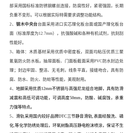
部采用国标标准防锈钢螺丝连接，防腐性好，紧密强固，长期
负重不变形。可以根据实际特需要求调整功能结构。
2
、
钢木中央台
台面
采用进口实芯理化板台面或国产理化板台
面（标准厚度为
12.7mm
），抗强酸碱和各种有机试剂，抗刻刮
性能好。
3
、箱体：
木质基材采用优质中密度板，双面均粘压优质三聚
氰氨防火防水板。抽屉面板、门面板截面采用
PVC
防水封边处
理；封边牢固、整洁、无毛刺，线条平直，接缝吻合，具有防
腐、防水、防火、防蛀等性能，美观耐用。
4
、
地脚
采用优质
12mm
不锈钢与高强尼龙组合地脚，具有防滑
减震和高低可调功能，可调高度
50mm
，防酸、碱腐蚀，承重
力强等特点。
5
、
滑轨
采用国内较好品牌
DTC
三节静音滑轨
,
表面经酸洗、磷
化
,
等化学防绣处理后，环氧树酯高压静电粉沫喷涂，保证不生