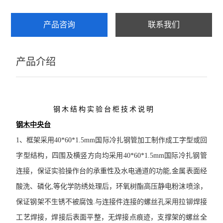
产品咨询
联系我们
产品介绍
钢木结构实验台柜技术说明
钢木中央台
1
、框架
采用
40*60*1.5mm
国际冷扎钢管加工制作成工字型或回
字型结构，四围及横竖方向均采用
40*60*1.5mm
国际冷扎钢管
连接，保证实验操作台的承重性及水电通道的功能
,
金属表面经
酸洗、磷化
,
等化学防绣处理后，环氧树酯高压静电粉沫喷涂，
保证钢架不生锈不被腐蚀
.
与连接件连接的螺丝孔采用拉铆焊接
工艺焊接，焊接后表面平整，无焊接点痕迹，支撑架的螺丝全