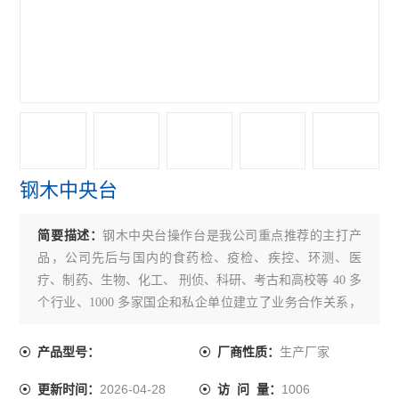
钢木中央台
简要描述：
钢木中央台操作台是我公司重点推荐的主打产
品，公司先后与国内的食药检、疫检、疾控、环测、医
疗、制药、生物、化工、 刑侦、科研、考古和高校等 40 多
个行业、1000 多家国企和私企单位建⽴了业务合作关系，
营销网络已覆盖国内 30 个省、自治区、直辖市和特别行政
区
生产厂家
产品型号：
厂商性质：
2026-04-28
1006
更新时间：
访 问 量：