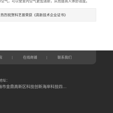
空气，可以使室内空气更加清新，从而提高人体舒适度。
热烈祝贺科艺普荣获《高新技术企业证书》
：
言
在线商铺
联系我们
|
|
地址：
珠海市金鼎高新区科技创新海岸科技四路6号