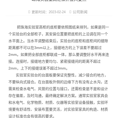
实验室洁净设计
公司新闻
更新时间：2023-02-24
实验室施工方案
把珠海实验室高柜的底柜要依照图纸来排列，如果是同一
实验室通风系统
个实验台的全部柜子，其安装位置要把底柜的上沿调在同一个
水平面上。当水平调整结束后，实验台的底柜和底柜间的缝隙
实验室规划建设
距离都不可以在3mm以上，接缝地方的上下误差不要超过
实验室家具系统
2mm。如果把全部底柜都联成一体，那么要调整好水平再来连
接。连接时，接缝地方要均匀、紧密接缝间的距离不超过
实验室装修工程
2mm，上下的接缝误差不超过3mm。
实验室实验台的台面板要保证完整性，减少接合的地方，
实验室气路系统
不要纵向式接合。在台面板外侧的边缘下方有没有止水沟，还
需来检查水电气、风管的位置与接口，还需检查是不是和设计
实验室行业工程
存在偏差，及时沟通，最终确定解决方案。通常实验室家具会
和水电气、化学物质、材质、仪器等实验室设备接触，实验环
实验室仪器设备
境要有舒适性、安装布置要灵活，对实验室家具的构造、材质
实验室建造布局
设计标准也会有很高的要求。